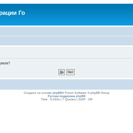
рации Го
румом?
Создано на основе
phpBB
® Forum Software © phpBB Group
Русская поддержка phpBB
Time : 0.033s | 7 Queries | GZIP : Off