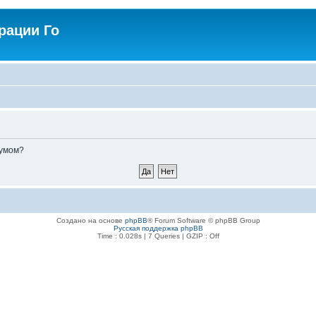
рации Го
румом?
Создано на основе
phpBB
® Forum Software © phpBB Group
Русская поддержка phpBB
Time : 0.028s | 7 Queries | GZIP : Off