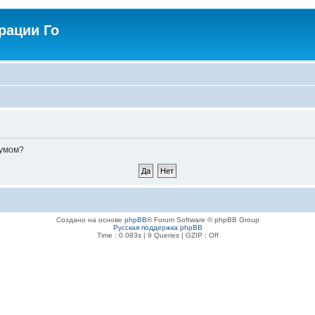
рации Го
румом?
Создано на основе
phpBB
® Forum Software © phpBB Group
Русская поддержка phpBB
Time : 0.083s | 9 Queries | GZIP : Off