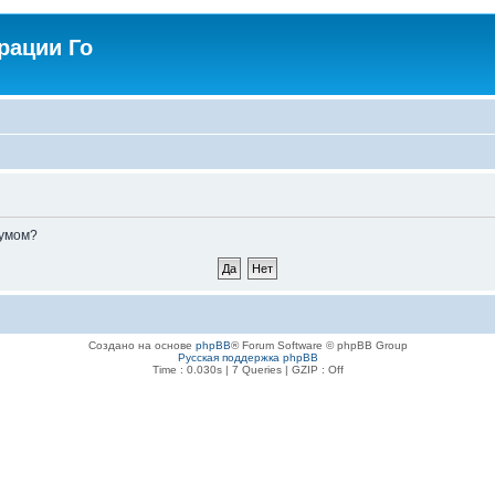
рации Го
румом?
Создано на основе
phpBB
® Forum Software © phpBB Group
Русская поддержка phpBB
Time : 0.030s | 7 Queries | GZIP : Off