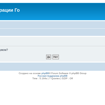
рации Го
румом?
Создано на основе
phpBB
® Forum Software © phpBB Group
Русская поддержка phpBB
Time : 0.164s | 7 Queries | GZIP : Off