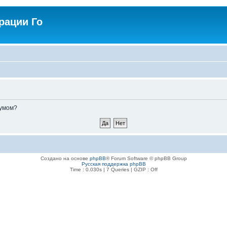
рации Го
румом?
Создано на основе
phpBB
® Forum Software © phpBB Group
Русская поддержка phpBB
Time : 0.030s | 7 Queries | GZIP : Off