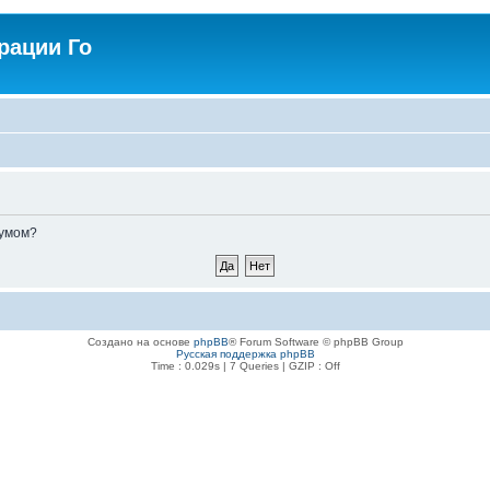
рации Го
румом?
Создано на основе
phpBB
® Forum Software © phpBB Group
Русская поддержка phpBB
Time : 0.029s | 7 Queries | GZIP : Off