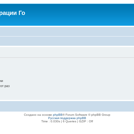
рации Го
ии
от раз
Создано на основе
phpBB
® Forum Software © phpBB Group
Русская поддержка phpBB
Time : 0.030s | 6 Queries | GZIP : Off