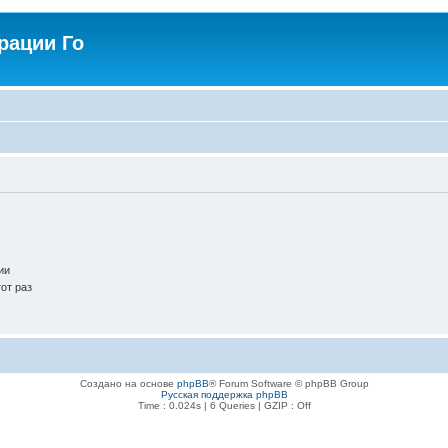
рации Го
ии
от раз
Создано на основе
phpBB
® Forum Software © phpBB Group
Русская поддержка phpBB
Time : 0.024s | 6 Queries | GZIP : Off