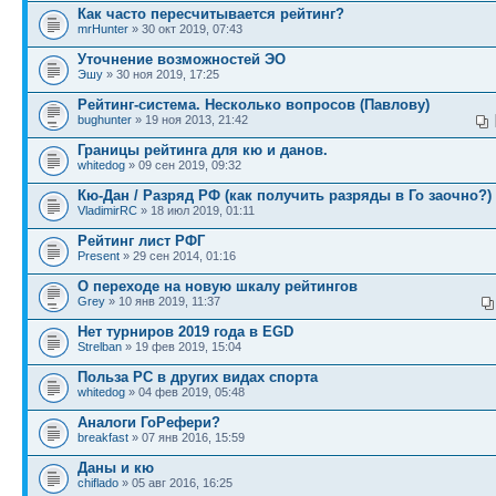
Как часто пересчитывается рейтинг?
mrHunter
» 30 окт 2019, 07:43
Уточнение возможностей ЭО
Эшу
» 30 ноя 2019, 17:25
Рейтинг-система. Несколько вопросов (Павлову)
bughunter
» 19 ноя 2013, 21:42
Границы рейтинга для кю и данов.
whitedog
» 09 сен 2019, 09:32
Кю-Дан / Разряд РФ (как получить разряды в Го заочно?)
VladimirRC
» 18 июл 2019, 01:11
Рейтинг лист РФГ
Present
» 29 сен 2014, 01:16
О переходе на новую шкалу рейтингов
Grey
» 10 янв 2019, 11:37
Нет турниров 2019 года в EGD
Strelban
» 19 фев 2019, 15:04
Польза РС в других видах спорта
whitedog
» 04 фев 2019, 05:48
Аналоги ГоРефери?
breakfast
» 07 янв 2016, 15:59
Даны и кю
chiflado
» 05 авг 2016, 16:25