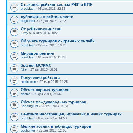
Стыковка рейтинг-систем РФГ и ЕГФ
breakfast
» 05 дек 2013, 22:38
дубликаты в рейтинг-листе
bughunter
» 13 дек 2013, 12:43
От рейтинг-комиссии
Grey
» 04 апр 2014, 10:28
Об учете турниров сыгранных онлайн.
breakfast
» 27 июн 2015, 13:19
Мировой рейтинг
breakfast
» 01 ноя 2015, 11:23
Звания МС/КМС
Nire
» 27 авг 2015, 16:01
Получение рейтинга
rominokun
» 27 мар 2015, 14:25
Обсчет парных турниров
doctor
» 30 дек 2014, 21:56
Обсчет международных турниров
SanKingTim
» 28 сен 2014, 21:20
Рейтинги иностранцев, играющих в наших турнирах
breakfast
» 05 фев 2014, 14:58
Мелкие косяки в таблицах турниров
bughunter
» 27 дек 2013, 12:10