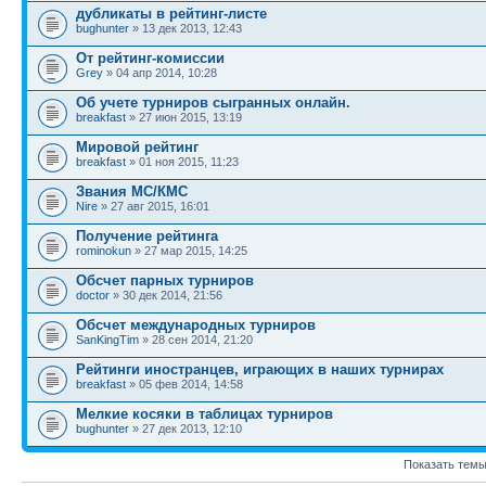
дубликаты в рейтинг-листе
bughunter
» 13 дек 2013, 12:43
От рейтинг-комиссии
Grey
» 04 апр 2014, 10:28
Об учете турниров сыгранных онлайн.
breakfast
» 27 июн 2015, 13:19
Мировой рейтинг
breakfast
» 01 ноя 2015, 11:23
Звания МС/КМС
Nire
» 27 авг 2015, 16:01
Получение рейтинга
rominokun
» 27 мар 2015, 14:25
Обсчет парных турниров
doctor
» 30 дек 2014, 21:56
Обсчет международных турниров
SanKingTim
» 28 сен 2014, 21:20
Рейтинги иностранцев, играющих в наших турнирах
breakfast
» 05 фев 2014, 14:58
Мелкие косяки в таблицах турниров
bughunter
» 27 дек 2013, 12:10
Показать темы