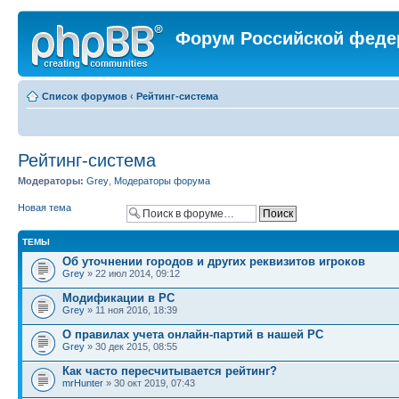
Форум Российской феде
Список форумов
‹
Рейтинг-система
Рейтинг-система
Модераторы:
Grey
,
Модераторы форума
Новая тема
ТЕМЫ
Об уточнении городов и других реквизитов игроков
Grey
» 22 июл 2014, 09:12
Модификации в РС
Grey
» 11 ноя 2016, 18:39
О правилах учета онлайн-партий в нашей РС
Grey
» 30 дек 2015, 08:55
Как часто пересчитывается рейтинг?
mrHunter
» 30 окт 2019, 07:43