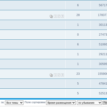
6
5671
28
17837
1
2
3
1
3011
0
2747
6
5106
1
2921
1
3059
23
15590
1
2
3
5
4784
5
5251
 за:
Поле сортировки