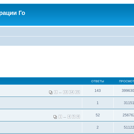
рации Го
ОТВЕТЫ
ПРОСМО
143
39963
...
1
13
14
15
1
3115
52
25676
...
1
4
5
6
2
5112