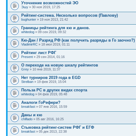
Уточнение возможностей ЭО
Эшу
» 30 ноя 2019, 17:25
Рейтинг-система. Несколько вопросов (Павлову)
bughunter
» 19 ноя 2013, 21:42
Границы рейтинга для кю и данов.
whitedog
» 09 сен 2019, 09:32
Кю-Дан / Разряд РФ (как получить разряды в Го заочно?)
VladimirRC
» 18 июл 2019, 01:11
Рейтинг лист РФГ
Present
» 29 сен 2014, 01:16
О переходе на новую шкалу рейтингов
Grey
» 10 янв 2019, 11:37
Нет турниров 2019 года в EGD
Strelban
» 19 фев 2019, 15:04
Польза РС в других видах спорта
whitedog
» 04 фев 2019, 05:48
Аналоги ГоРефери?
breakfast
» 07 янв 2016, 15:59
Даны и кю
chiflado
» 05 авг 2016, 16:25
Стыковка рейтинг-систем РФГ и ЕГФ
breakfast
» 05 дек 2013, 22:38