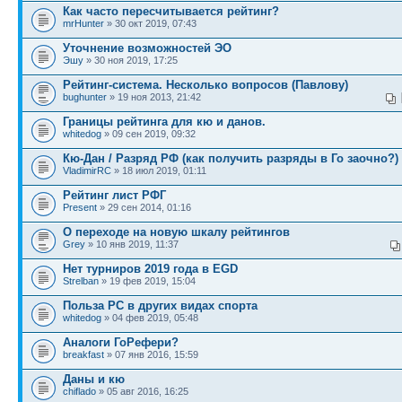
Как часто пересчитывается рейтинг?
mrHunter
» 30 окт 2019, 07:43
Уточнение возможностей ЭО
Эшу
» 30 ноя 2019, 17:25
Рейтинг-система. Несколько вопросов (Павлову)
bughunter
» 19 ноя 2013, 21:42
Границы рейтинга для кю и данов.
whitedog
» 09 сен 2019, 09:32
Кю-Дан / Разряд РФ (как получить разряды в Го заочно?)
VladimirRC
» 18 июл 2019, 01:11
Рейтинг лист РФГ
Present
» 29 сен 2014, 01:16
О переходе на новую шкалу рейтингов
Grey
» 10 янв 2019, 11:37
Нет турниров 2019 года в EGD
Strelban
» 19 фев 2019, 15:04
Польза РС в других видах спорта
whitedog
» 04 фев 2019, 05:48
Аналоги ГоРефери?
breakfast
» 07 янв 2016, 15:59
Даны и кю
chiflado
» 05 авг 2016, 16:25