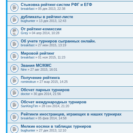
Стыковка рейтинг-систем РФГ и ЕГФ
breakfast
» 05 дек 2013, 22:38
дубликаты в рейтинг-листе
bughunter
» 13 дек 2013, 12:43
От рейтинг-комиссии
Grey
» 04 апр 2014, 10:28
Об учете турниров сыгранных онлайн.
breakfast
» 27 июн 2015, 13:19
Мировой рейтинг
breakfast
» 01 ноя 2015, 11:23
Звания МС/КМС
Nire
» 27 авг 2015, 16:01
Получение рейтинга
rominokun
» 27 мар 2015, 14:25
Обсчет парных турниров
doctor
» 30 дек 2014, 21:56
Обсчет международных турниров
SanKingTim
» 28 сен 2014, 21:20
Рейтинги иностранцев, играющих в наших турнирах
breakfast
» 05 фев 2014, 14:58
Мелкие косяки в таблицах турниров
bughunter
» 27 дек 2013, 12:10