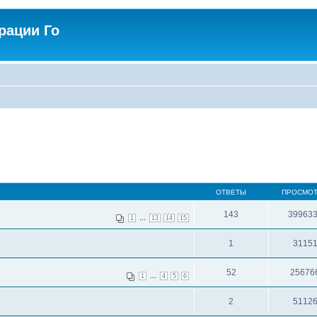
рации Го
ОТВЕТЫ
ПРОСМО
143
39963
...
1
13
14
15
1
3115
52
25676
...
1
4
5
6
2
5112