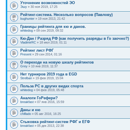
Уточнение возможностей ЭО
Эшу
» 30 ноя 2019, 17:25
Рейтинг-система. Несколько вопросов (Павлову)
bughunter
» 19 ноя 2013, 21:42
Границы рейтинга для кю и данов.
whitedog
» 09 сен 2019, 09:32
Кю-Дан / Разряд РФ (как получить разряды в Го заочно?)
VladimirRC
» 18 июл 2019, 01:11
Рейтинг лист РФГ
Present
» 29 сен 2014, 01:16
О переходе на новую шкалу рейтингов
Grey
» 10 янв 2019, 11:37
Нет турниров 2019 года в EGD
Strelban
» 19 фев 2019, 15:04
Польза РС в других видах спорта
whitedog
» 04 фев 2019, 05:48
Аналоги ГоРефери?
breakfast
» 07 янв 2016, 15:59
Даны и кю
chiflado
» 05 авг 2016, 16:25
Стыковка рейтинг-систем РФГ и ЕГФ
breakfast
» 05 дек 2013, 22:38