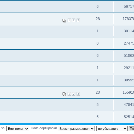
6
5671
28
17837
1
2
3
1
3011
0
2747
6
5106
1
2921
1
3059
23
15591
1
2
3
5
4784
5
5251
 за:
Поле сортировки