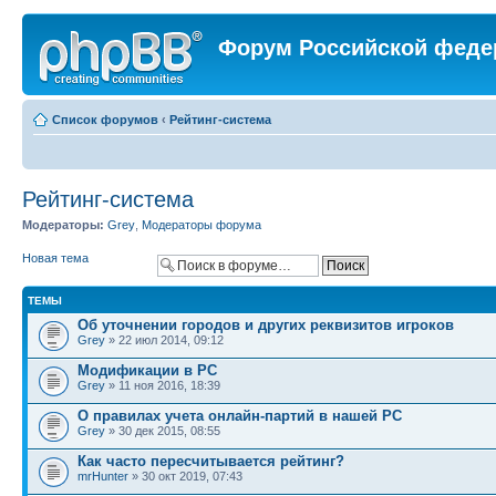
Форум Российской феде
Список форумов
‹
Рейтинг-система
Рейтинг-система
Модераторы:
Grey
,
Модераторы форума
Новая тема
ТЕМЫ
Об уточнении городов и других реквизитов игроков
Grey
» 22 июл 2014, 09:12
Модификации в РС
Grey
» 11 ноя 2016, 18:39
О правилах учета онлайн-партий в нашей РС
Grey
» 30 дек 2015, 08:55
Как часто пересчитывается рейтинг?
mrHunter
» 30 окт 2019, 07:43