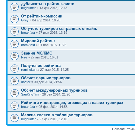
дубликаты в рейтинг-листе
bughunter
» 13 дек 2013, 12:43
От рейтинг-комиссии
Grey
» 04 апр 2014, 10:28
Об учете турниров сыгранных онлайн.
breakfast
» 27 июн 2015, 13:19
Мировой рейтинг
breakfast
» 01 ноя 2015, 11:23
Звания МС/КМС
Nire
» 27 авг 2015, 16:01
Получение рейтинга
rominokun
» 27 мар 2015, 14:25
Обсчет парных турниров
doctor
» 30 дек 2014, 21:56
Обсчет международных турниров
SanKingTim
» 28 сен 2014, 21:20
Рейтинги иностранцев, играющих в наших турнирах
breakfast
» 05 фев 2014, 14:58
Мелкие косяки в таблицах турниров
bughunter
» 27 дек 2013, 12:10
Показать темы