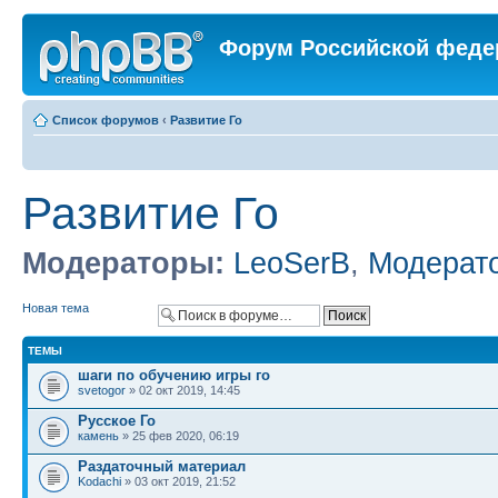
Форум Российской феде
Список форумов
‹
Развитие Го
Развитие Го
Модераторы:
LeoSerB
,
Модерат
Новая тема
ТЕМЫ
шаги по обучению игры го
svetogor
» 02 окт 2019, 14:45
Русское Го
камень
» 25 фев 2020, 06:19
Раздаточный материал
Kodachi
» 03 окт 2019, 21:52