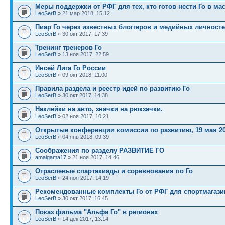
Меры поддержки от РФГ для тех, кто готов нести Го в ма
LeoSerB
» 21 мар 2018, 15:12
Пиар Го через известных блоггеров и медийных личност
LeoSerB
» 30 окт 2017, 17:39
Тренинг тренеров Го
LeoSerB
» 13 ноя 2017, 22:59
Инсей Лига Го России
LeoSerB
» 09 окт 2018, 11:00
Правила раздела и реестр идей по развитию Го
LeoSerB
» 30 окт 2017, 14:38
Наклейки на авто, значки на рюкзачки.
LeoSerB
» 02 ноя 2017, 10:21
Открытые конференции комиссии по развитию, 19 мая 2
LeoSerB
» 04 янв 2018, 09:39
Соображения по разделу РАЗВИТИЕ ГО
amalgama17
» 21 ноя 2017, 14:46
Отраслевые спартакиады и соревнования по Го
LeoSerB
» 24 ноя 2017, 14:19
Рекомендованные комплекты Го от РФГ для спортмагази
LeoSerB
» 30 окт 2017, 16:45
Показ фильма "Альфа Го" в регионах
LeoSerB
» 14 дек 2017, 13:14