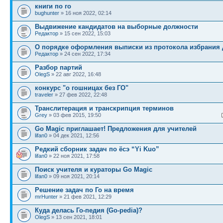
книги по го
bughunter
» 16 ноя 2022, 02:14
Выдвижение кандидатов на выборные должности
Редактор
» 15 сен 2022, 15:03
О порядке оформления выписки из протокола избрания 
Редактор
» 24 сен 2022, 17:34
Разбор партий
OlegS
» 22 авг 2022, 16:48
конкурс "о гошницах без ГО"
traveler
» 27 фев 2022, 22:48
Транслитерация и транскрипция терминов
Grey
» 03 фев 2015, 19:50
Go Magic приглашает! Предложения для учителей
lifan0
» 04 дек 2021, 12:56
Редкий сборник задач по ёсэ “Yi Kuo”
lifan0
» 22 ноя 2021, 17:58
Поиск учителя и кураторы Go Magic
lifan0
» 09 ноя 2021, 20:14
Решение задач по Го на время
mrHunter
» 21 фев 2021, 12:29
Куда делась Го-педия (Go-pedia)?
OlegS
» 13 сен 2021, 18:01