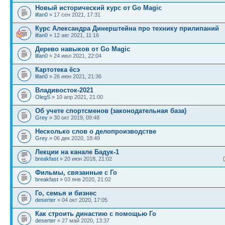
Новый исторический курс от Go Magic
lifan0
» 17 сен 2021, 17:31
Курс Александра Динерштейна про технику прилипаний
lifan0
» 12 авг 2021, 11:16
Дерево навыков от Go Magic
lifan0
» 24 июл 2021, 22:04
Картотека ёсэ
lifan0
» 26 июн 2021, 21:36
Владивосток-2021
OlegS
» 10 апр 2021, 21:00
Об учете спортсменов (законодательная база)
Grey
» 30 окт 2019, 09:48
Несколько слов о делопроизводстве
Grey
» 06 дек 2020, 18:49
Лекции на канале Бадук-1
breakfast
» 20 июн 2018, 21:02
Фильмы, связанные с Го
breakfast
» 03 янв 2020, 21:02
Го, семья и бизнес
deserter
» 04 окт 2020, 17:05
Как строить династию с помощью Го
deserter
» 27 май 2020, 13:37