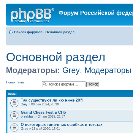
Форум Российской феде
Список форумов
‹
Основной раздел
Основной раздел
Модераторы:
Grey
,
Модераторы
Новая тема
ТЕМЫ
Так существуют ли кю ниже 20?!
Эшу
» 09 сен 2024, 20:30
Grand Chess Fest в СПб
breakfast
» 24 авг 2019, 21:37
О некоторых типичных ошибках в текстах
Grey
» 13 май 2020, 15:01