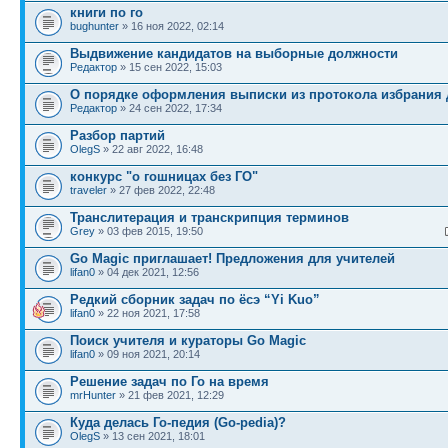
книги по го
bughunter
» 16 ноя 2022, 02:14
Выдвижение кандидатов на выборные должности
Редактор
» 15 сен 2022, 15:03
О порядке оформления выписки из протокола избрания 
Редактор
» 24 сен 2022, 17:34
Разбор партий
OlegS
» 22 авг 2022, 16:48
конкурс "о гошницах без ГО"
traveler
» 27 фев 2022, 22:48
Транслитерация и транскрипция терминов
Grey
» 03 фев 2015, 19:50
Go Magic приглашает! Предложения для учителей
lifan0
» 04 дек 2021, 12:56
Редкий сборник задач по ёсэ “Yi Kuo”
lifan0
» 22 ноя 2021, 17:58
Поиск учителя и кураторы Go Magic
lifan0
» 09 ноя 2021, 20:14
Решение задач по Го на время
mrHunter
» 21 фев 2021, 12:29
Куда делась Го-педия (Go-pedia)?
OlegS
» 13 сен 2021, 18:01