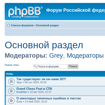
Форум Российской феде
Список форумов
‹
Основной раздел
Основной раздел
Модераторы:
Grey
,
Модераторы
Новая тема
ТЕМЫ
Так существуют ли кю ниже 20?!
Эшу
» 09 сен 2024, 20:30
Grand Chess Fest в СПб
breakfast
» 24 авг 2019, 21:37
О некоторых типичных ошибках в текстах
Grey
» 13 май 2020, 15:01