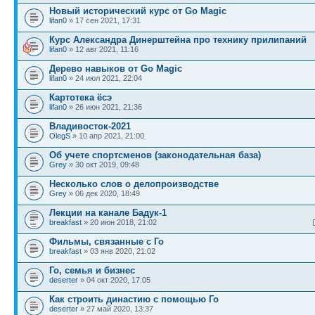
Новый исторический курс от Go Magic
lifan0
» 17 сен 2021, 17:31
Курс Александра Динерштейна про технику прилипаний
lifan0
» 12 авг 2021, 11:16
Дерево навыков от Go Magic
lifan0
» 24 июл 2021, 22:04
Картотека ёсэ
lifan0
» 26 июн 2021, 21:36
Владивосток-2021
OlegS
» 10 апр 2021, 21:00
Об учете спортсменов (законодательная база)
Grey
» 30 окт 2019, 09:48
Несколько слов о делопроизводстве
Grey
» 06 дек 2020, 18:49
Лекции на канале Бадук-1
breakfast
» 20 июн 2018, 21:02
Фильмы, связанные с Го
breakfast
» 03 янв 2020, 21:02
Го, семья и бизнес
deserter
» 04 окт 2020, 17:05
Как строить династию с помощью Го
deserter
» 27 май 2020, 13:37