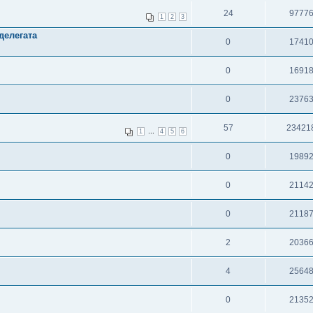
24
9777
1
2
3
делегата
0
1741
0
1691
0
2376
57
23421
...
1
4
5
6
0
1989
0
2114
0
2118
2
2036
4
2564
0
2135