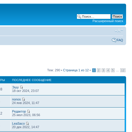
Расширенный поиск
FAQ
Тем: 290 •
Страница
1
из
12
•
...
1
2
3
4
5
12
ТРЫ
ПОСЛЕДНЕЕ СООБЩЕНИЕ
Эшу
68
18 окт 2024, 23:07
nonos
4
24 янв 2024, 11:47
Редактор
52
25 июл 2023, 06:56
LeaSaco
8
20 дек 2022, 14:47