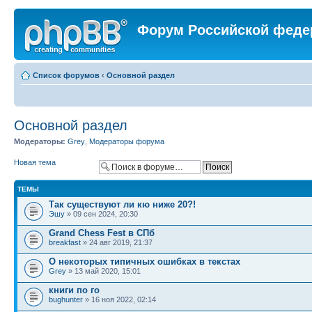
Форум Российской феде
Список форумов
‹
Основной раздел
Основной раздел
Модераторы:
Grey
,
Модераторы форума
Новая тема
ТЕМЫ
Так существуют ли кю ниже 20?!
Эшу
» 09 сен 2024, 20:30
Grand Chess Fest в СПб
breakfast
» 24 авг 2019, 21:37
О некоторых типичных ошибках в текстах
Grey
» 13 май 2020, 15:01
книги по го
bughunter
» 16 ноя 2022, 02:14