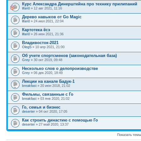
Курс Александра Динерштейна про технику прилипаний
lifan0
» 12 авг 2021, 11:16
Дерево навыков от Go Magic
lifan0
» 24 июл 2021, 22:04
Картотека ёсэ
lifan0
» 26 июн 2021, 21:36
Владивосток-2021
OlegS
» 10 апр 2021, 21:00
Об учете спортсменов (законодательная база)
Grey
» 30 окт 2019, 09:48
Несколько слов о делопроизводстве
Grey
» 06 дек 2020, 18:49
Лекции на канале Бадук-1
breakfast
» 20 июн 2018, 21:02
Фильмы, связанные с Го
breakfast
» 03 янв 2020, 21:02
Го, семья и бизнес
deserter
» 04 окт 2020, 17:05
Как строить династию с помощью Го
deserter
» 27 май 2020, 13:37
Показать темы