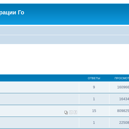
рации Го
ОТВЕТЫ
ПРОСМО
9
16096
1
1643
15
80982
1
2
1
2250