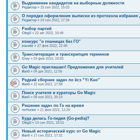
Выдвижение кандидатов на выборные должности
Редактор
» 15 сен 2022, 15:03
О порядке оформления выписки из протокола избрания 
Редактор
» 24 сен 2022, 17:34
Разбор партий
OlegS
» 22 авг 2022, 16:48
конкурс "о гошницах без ГО"
traveler
» 27 фев 2022, 22:48
Транслитерация и транскрипция терминов
Grey
» 03 фев 2015, 19:50
Go Magic приглашает! Предложения для учителей
lifan0
» 04 дек 2021, 12:56
Редкий сборник задач по ёсэ “Yi Kuo”
lifan0
» 22 ноя 2021, 17:58
Поиск учителя и кураторы Go Magic
lifan0
» 09 ноя 2021, 20:14
Решение задач по Го на время
mrHunter
» 21 фев 2021, 12:29
Куда делась Го-педия (Go-pedia)?
OlegS
» 13 сен 2021, 18:01
Новый исторический курс от Go Magic
lifan0
» 17 сен 2021, 17:31