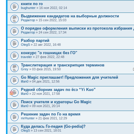
книги по го
bughunter
» 16 ноя 2022, 02:14
Выдвижение кандидатов на выборные должности
Редактор
» 15 сен 2022, 15:03
О порядке оформления выписки из протокола избрания 
Редактор
» 24 сен 2022, 17:34
Разбор партий
OlegS
» 22 авг 2022, 16:48
конкурс "о гошницах без ГО"
traveler
» 27 фев 2022, 22:48
Транслитерация и транскрипция терминов
Grey
» 03 фев 2015, 19:50
Go Magic приглашает! Предложения для учителей
lifan0
» 04 дек 2021, 12:56
Редкий сборник задач по ёсэ “Yi Kuo”
lifan0
» 22 ноя 2021, 17:58
Поиск учителя и кураторы Go Magic
lifan0
» 09 ноя 2021, 20:14
Решение задач по Го на время
mrHunter
» 21 фев 2021, 12:29
Куда делась Го-педия (Go-pedia)?
OlegS
» 13 сен 2021, 18:01