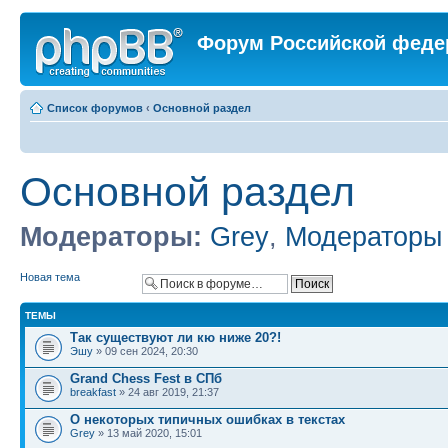
Форум Российской феде
Список форумов
‹
Основной раздел
Основной раздел
Модераторы:
Grey
,
Модераторы
Новая тема
ТЕМЫ
Так существуют ли кю ниже 20?!
Эшу
» 09 сен 2024, 20:30
Grand Chess Fest в СПб
breakfast
» 24 авг 2019, 21:37
О некоторых типичных ошибках в текстах
Grey
» 13 май 2020, 15:01