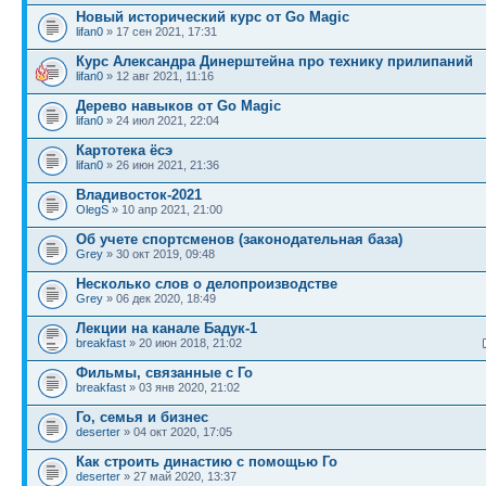
Новый исторический курс от Go Magic
lifan0
» 17 сен 2021, 17:31
Курс Александра Динерштейна про технику прилипаний
lifan0
» 12 авг 2021, 11:16
Дерево навыков от Go Magic
lifan0
» 24 июл 2021, 22:04
Картотека ёсэ
lifan0
» 26 июн 2021, 21:36
Владивосток-2021
OlegS
» 10 апр 2021, 21:00
Об учете спортсменов (законодательная база)
Grey
» 30 окт 2019, 09:48
Несколько слов о делопроизводстве
Grey
» 06 дек 2020, 18:49
Лекции на канале Бадук-1
breakfast
» 20 июн 2018, 21:02
Фильмы, связанные с Го
breakfast
» 03 янв 2020, 21:02
Го, семья и бизнес
deserter
» 04 окт 2020, 17:05
Как строить династию с помощью Го
deserter
» 27 май 2020, 13:37