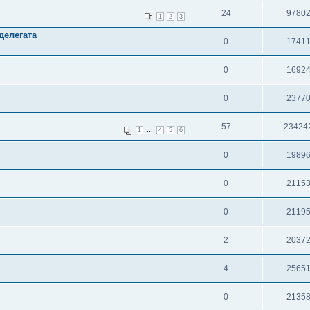
24
9780
1
2
3
делегата
0
1741
0
1692
0
2377
57
23424
...
1
4
5
6
0
1989
0
2115
0
2119
2
2037
4
2565
0
2135