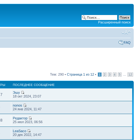
Расширенный поиск
FAQ
Тем: 290 •
Страница
1
из
12
•
...
1
2
3
4
5
12
ТРЫ
ПОСЛЕДНЕЕ СООБЩЕНИЕ
Эшу
37
18 окт 2024, 23:07
nonos
9
24 янв 2024, 11:47
Редактор
58
25 июл 2023, 06:56
LeaSaco
3
20 дек 2022, 14:47