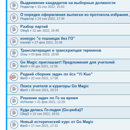
Выдвижение кандидатов на выборные должности
Редактор
» 15 сен 2022, 15:03
О порядке оформления выписки из протокола избрания 
Редактор
» 24 сен 2022, 17:34
Разбор партий
OlegS
» 22 авг 2022, 16:48
конкурс "о гошницах без ГО"
traveler
» 27 фев 2022, 22:48
Транслитерация и транскрипция терминов
Grey
» 03 фев 2015, 19:50
Go Magic приглашает! Предложения для учителей
lifan0
» 04 дек 2021, 12:56
Редкий сборник задач по ёсэ “Yi Kuo”
lifan0
» 22 ноя 2021, 17:58
Поиск учителя и кураторы Go Magic
lifan0
» 09 ноя 2021, 20:14
Решение задач по Го на время
mrHunter
» 21 фев 2021, 12:29
Куда делась Го-педия (Go-pedia)?
OlegS
» 13 сен 2021, 18:01
Новый исторический курс от Go Magic
lifan0
» 17 сен 2021, 17:31