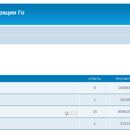
рации Го
ОТВЕТЫ
ПРОСМО
9
16098
1
1643
15
80982
1
2
1
2251