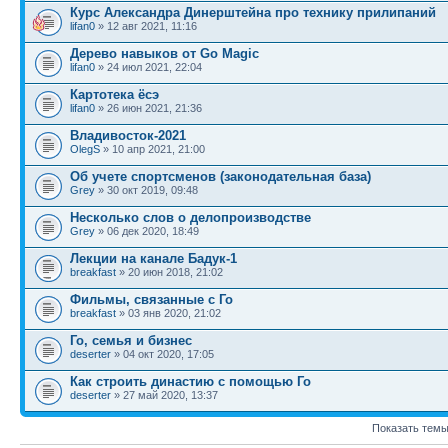
Курс Александра Динерштейна про технику прилипаний
lifan0
» 12 авг 2021, 11:16
Дерево навыков от Go Magic
lifan0
» 24 июл 2021, 22:04
Картотека ёсэ
lifan0
» 26 июн 2021, 21:36
Владивосток-2021
OlegS
» 10 апр 2021, 21:00
Об учете спортсменов (законодательная база)
Grey
» 30 окт 2019, 09:48
Несколько слов о делопроизводстве
Grey
» 06 дек 2020, 18:49
Лекции на канале Бадук-1
breakfast
» 20 июн 2018, 21:02
Фильмы, связанные с Го
breakfast
» 03 янв 2020, 21:02
Го, семья и бизнес
deserter
» 04 окт 2020, 17:05
Как строить династию с помощью Го
deserter
» 27 май 2020, 13:37
Показать темы