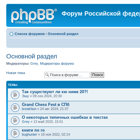
Форум Российской феде
Список форумов
‹
Основной раздел
Основной раздел
Модераторы:
Grey
,
Модераторы форума
Новая тема
ТЕМЫ
Так существуют ли кю ниже 20?!
Эшу
» 09 сен 2024, 20:30
Grand Chess Fest в СПб
breakfast
» 24 авг 2019, 21:37
О некоторых типичных ошибках в текстах
Grey
» 13 май 2020, 15:01
книги по го
bughunter
» 16 ноя 2022, 02:14