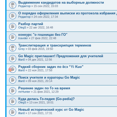
Выдвижение кандидатов на выборные должности
Редактор
» 15 сен 2022, 15:03
О порядке оформления выписки из протокола избрания 
Редактор
» 24 сен 2022, 17:34
Разбор партий
OlegS
» 22 авг 2022, 16:48
конкурс "о гошницах без ГО"
traveler
» 27 фев 2022, 22:48
Транслитерация и транскрипция терминов
Grey
» 03 фев 2015, 19:50
Go Magic приглашает! Предложения для учителей
lifan0
» 04 дек 2021, 12:56
Редкий сборник задач по ёсэ “Yi Kuo”
lifan0
» 22 ноя 2021, 17:58
Поиск учителя и кураторы Go Magic
lifan0
» 09 ноя 2021, 20:14
Решение задач по Го на время
mrHunter
» 21 фев 2021, 12:29
Куда делась Го-педия (Go-pedia)?
OlegS
» 13 сен 2021, 18:01
Новый исторический курс от Go Magic
lifan0
» 17 сен 2021, 17:31