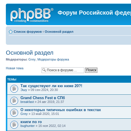
Форум Российской феде
Список форумов
‹
Основной раздел
Основной раздел
Модераторы:
Grey
,
Модераторы форума
Новая тема
ТЕМЫ
Так существуют ли кю ниже 20?!
Эшу
» 09 сен 2024, 20:30
Grand Chess Fest в СПб
breakfast
» 24 авг 2019, 21:37
О некоторых типичных ошибках в текстах
Grey
» 13 май 2020, 15:01
книги по го
bughunter
» 16 ноя 2022, 02:14