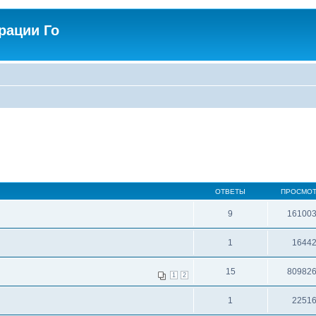
рации Го
ОТВЕТЫ
ПРОСМО
9
16100
1
1644
15
80982
1
2
1
2251