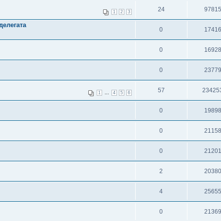
24
9781
1
2
3
делегата
0
1741
0
1692
0
2377
57
23425
...
1
4
5
6
0
1989
0
2115
0
2120
2
2038
4
2565
0
2136