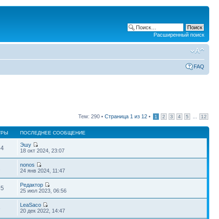
Расширенный поиск
FAQ
Тем: 290 •
Страница
1
из
12
•
...
1
2
3
4
5
12
ТРЫ
ПОСЛЕДНЕЕ СООБЩЕНИЕ
Эшу
34
18 окт 2024, 23:07
nonos
2
24 янв 2024, 11:47
Редактор
65
25 июл 2023, 06:56
LeaSaco
6
20 дек 2022, 14:47