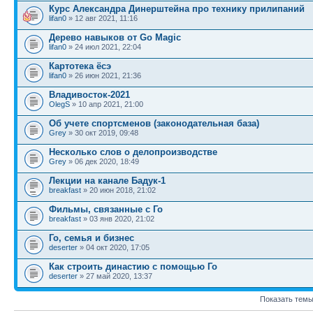
Курс Александра Динерштейна про технику прилипаний
lifan0
» 12 авг 2021, 11:16
Дерево навыков от Go Magic
lifan0
» 24 июл 2021, 22:04
Картотека ёсэ
lifan0
» 26 июн 2021, 21:36
Владивосток-2021
OlegS
» 10 апр 2021, 21:00
Об учете спортсменов (законодательная база)
Grey
» 30 окт 2019, 09:48
Несколько слов о делопроизводстве
Grey
» 06 дек 2020, 18:49
Лекции на канале Бадук-1
breakfast
» 20 июн 2018, 21:02
Фильмы, связанные с Го
breakfast
» 03 янв 2020, 21:02
Го, семья и бизнес
deserter
» 04 окт 2020, 17:05
Как строить династию с помощью Го
deserter
» 27 май 2020, 13:37
Показать темы