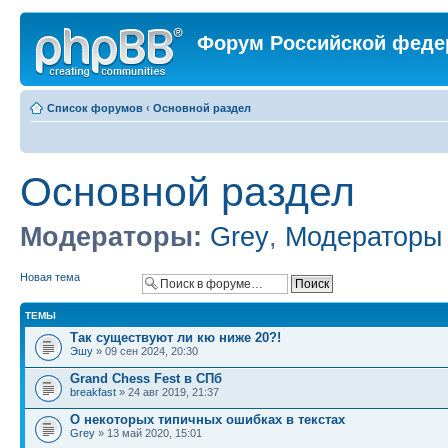
Форум Российской феде
Список форумов
‹
Основной раздел
Основной раздел
Модераторы:
Grey
,
Модераторы
Новая тема
ТЕМЫ
Так существуют ли кю ниже 20?!
Эшу
» 09 сен 2024, 20:30
Grand Chess Fest в СПб
breakfast
» 24 авг 2019, 21:37
О некоторых типичных ошибках в текстах
Grey
» 13 май 2020, 15:01