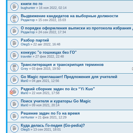
книги по го
bughunter
» 16 ноя 2022, 02:14
Выдвижение кандидатов на выборные должности
Редактор
» 15 сен 2022, 15:03
О порядке оформления выписки из протокола избрания 
Редактор
» 24 сен 2022, 17:34
Разбор партий
OlegS
» 22 авг 2022, 16:48
конкурс "о гошницах без ГО"
traveler
» 27 фев 2022, 22:48
Транслитерация и транскрипция терминов
Grey
» 03 фев 2015, 19:50
Go Magic приглашает! Предложения для учителей
lifan0
» 04 дек 2021, 12:56
Редкий сборник задач по ёсэ “Yi Kuo”
lifan0
» 22 ноя 2021, 17:58
Поиск учителя и кураторы Go Magic
lifan0
» 09 ноя 2021, 20:14
Решение задач по Го на время
mrHunter
» 21 фев 2021, 12:29
Куда делась Го-педия (Go-pedia)?
OlegS
» 13 сен 2021, 18:01