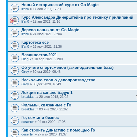
Новый исторический курс от Go Magic
lifan0
» 17 сен 2021, 17:31
Курс Александра Динерштейна про технику прилипаний
lifan0
» 12 авг 2021, 11:16
Дерево навыков от Go Magic
lifan0
» 24 июл 2021, 22:04
Картотека ёсэ
lifan0
» 26 июн 2021, 21:36
Владивосток-2021
OlegS
» 10 апр 2021, 21:00
Об учете спортсменов (законодательная база)
Grey
» 30 окт 2019, 09:48
Несколько слов о делопроизводстве
Grey
» 06 дек 2020, 18:49
Лекции на канале Бадук-1
breakfast
» 20 июн 2018, 21:02
Фильмы, связанные с Го
breakfast
» 03 янв 2020, 21:02
Го, семья и бизнес
deserter
» 04 окт 2020, 17:05
Как строить династию с помощью Го
deserter
» 27 май 2020, 13:37