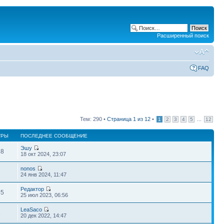
Расширенный поиск
FAQ
Тем: 290 •
Страница
1
из
12
•
...
1
2
3
4
5
12
ТРЫ
ПОСЛЕДНЕЕ СООБЩЕНИЕ
Эшу
38
18 окт 2024, 23:07
nonos
7
24 янв 2024, 11:47
Редактор
55
25 июл 2023, 06:56
LeaSaco
1
20 дек 2022, 14:47