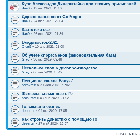
Курс Александра Динерштейна про технику прилипаний
lifan0
» 12 авг 2021, 11:16
Дерево навыков от Go Magic
lifan0
» 24 июл 2021, 22:04
Картотека ёсэ
lifan0
» 26 июн 2021, 21:36
Владивосток-2021
OlegS
» 10 апр 2021, 21:00
Об учете спортсменов (законодательная база)
Grey
» 30 окт 2019, 09:48
Несколько слов о делопроизводстве
Grey
» 06 дек 2020, 18:49
Лекции на канале Бадук-1
breakfast
» 20 июн 2018, 21:02
Фильмы, связанные с Го
breakfast
» 03 янв 2020, 21:02
Го, семья и бизнес
deserter
» 04 окт 2020, 17:05
Как строить династию с помощью Го
deserter
» 27 май 2020, 13:37
Показать темы