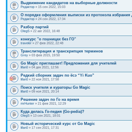
Выдвижение кандидатов на выборные должности
Редактор
» 15 сен 2022, 15:03
О порядке оформления выписки из протокола избрания 
Редактор
» 24 сен 2022, 17:34
Разбор партий
OlegS
» 22 авг 2022, 16:48
конкурс "о гошницах без ГО"
traveler
» 27 фев 2022, 22:48
Транслитерация и транскрипция терминов
Grey
» 03 фев 2015, 19:50
Go Magic приглашает! Предложения для учителей
lifan0
» 04 дек 2021, 12:56
Редкий сборник задач по ёсэ “Yi Kuo”
lifan0
» 22 ноя 2021, 17:58
Поиск учителя и кураторы Go Magic
lifan0
» 09 ноя 2021, 20:14
Решение задач по Го на время
mrHunter
» 21 фев 2021, 12:29
Куда делась Го-педия (Go-pedia)?
OlegS
» 13 сен 2021, 18:01
Новый исторический курс от Go Magic
lifan0
» 17 сен 2021, 17:31