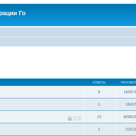
рации Го
ОТВЕТЫ
ПРОСМО
9
16097
1
1643
15
80982
1
2
1
2251