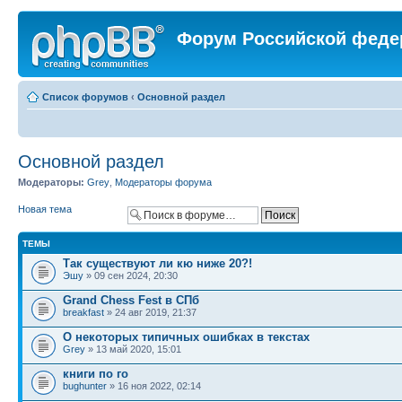
Форум Российской феде
Список форумов
‹
Основной раздел
Основной раздел
Модераторы:
Grey
,
Модераторы форума
Новая тема
ТЕМЫ
Так существуют ли кю ниже 20?!
Эшу
» 09 сен 2024, 20:30
Grand Chess Fest в СПб
breakfast
» 24 авг 2019, 21:37
О некоторых типичных ошибках в текстах
Grey
» 13 май 2020, 15:01
книги по го
bughunter
» 16 ноя 2022, 02:14