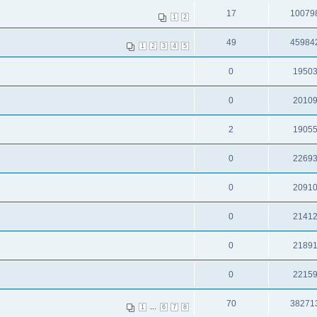
17
10079
1
2
49
45984
1
2
3
4
5
0
1950
0
2010
2
1905
0
2269
0
2091
0
2141
0
2189
0
2215
70
38271
...
1
6
7
8