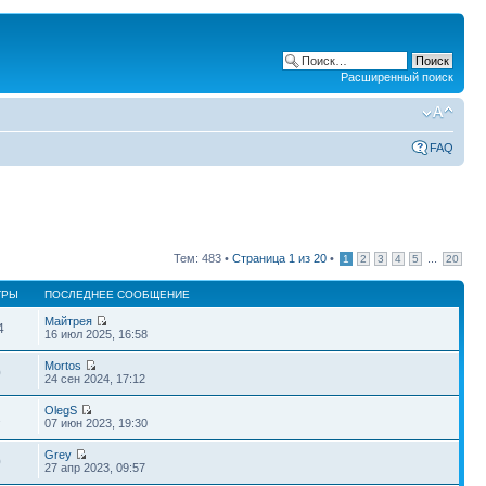
Расширенный поиск
FAQ
Тем: 483 •
Страница
1
из
20
•
...
1
2
3
4
5
20
ТРЫ
ПОСЛЕДНЕЕ СООБЩЕНИЕ
Майтрея
4
16 июл 2025, 16:58
Mortos
0
24 сен 2024, 17:12
OlegS
2
07 июн 2023, 19:30
Grey
0
27 апр 2023, 09:57