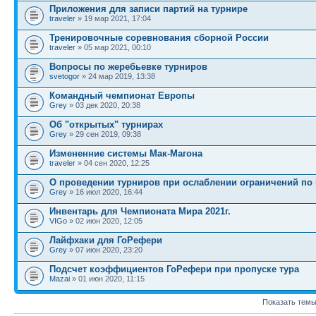
Приложения для записи партий на турнире
traveler
» 19 мар 2021, 17:04
Тренировочные соревнования сборной России
traveler
» 05 мар 2021, 00:10
Вопросы по жеребьевке турниров
svetogor
» 24 мар 2019, 13:38
Командный чемпионат Европы
Grey
» 03 дек 2020, 20:38
Об "открытых" турнирах
Grey
» 29 сен 2019, 09:38
Измененние системы Мак-Магона
traveler
» 04 сен 2020, 12:25
О проведении турниров при ослаблении ограничений по
Grey
» 16 июл 2020, 16:44
Инвентарь для Чемпионата Мира 2021г.
VIGo
» 02 июн 2020, 12:05
Лайфхаки для ГоРефери
Grey
» 07 июн 2020, 23:20
Подсчет коэффициентов ГоРефери при пропуске тура
Mazai
» 01 июн 2020, 11:15
Показать темы