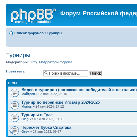
Форум Российской феде
Список форумов
‹
Турниры
Турниры
Модераторы:
Grey
,
Модераторы форума
Новая тема
ТЕМЫ
Видео с турниров (награждение победителей и не только)
Майтрея
» 03 ноя 2022, 23:16
Турнир по переписке Игозавр 2024-2025
Mortos
» 24 сен 2024, 17:12
Турниры в Туле
OlegS
» 07 июн 2023, 19:30
Пересчет Кубка Спартака
Grey
» 27 апр 2023, 09:57