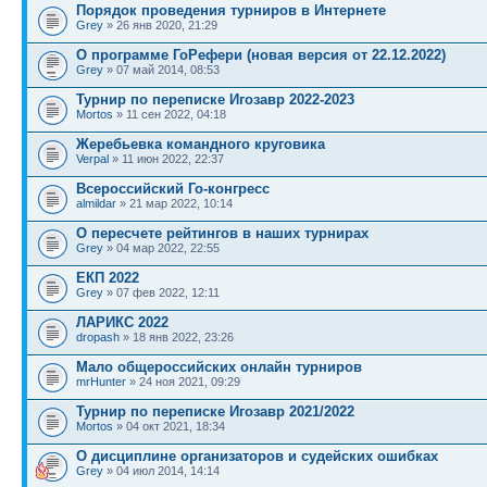
Порядок проведения турниров в Интернете
Grey
» 26 янв 2020, 21:29
О программе ГоРефери (новая версия от 22.12.2022)
Grey
» 07 май 2014, 08:53
Турнир по переписке Игозавр 2022-2023
Mortos
» 11 сен 2022, 04:18
Жеребьевка командного круговика
Verpal
» 11 июн 2022, 22:37
Всероссийский Го-конгресс
almildar
» 21 мар 2022, 10:14
О пересчете рейтингов в наших турнирах
Grey
» 04 мар 2022, 22:55
ЕКП 2022
Grey
» 07 фев 2022, 12:11
ЛАРИКС 2022
dropash
» 18 янв 2022, 23:26
Мало общероссийских онлайн турниров
mrHunter
» 24 ноя 2021, 09:29
Турнир по переписке Игозавр 2021/2022
Mortos
» 04 окт 2021, 18:34
О дисциплине организаторов и судейских ошибках
Grey
» 04 июл 2014, 14:14