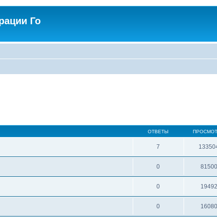
рации Го
ОТВЕТЫ
ПРОСМО
7
13350
0
8150
0
1949
0
1608