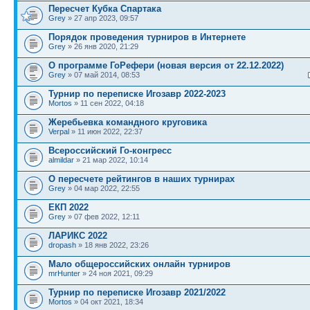
Пересчет Кубка Спартака
Grey
» 27 апр 2023, 09:57
Порядок проведения турниров в Интернете
Grey
» 26 янв 2020, 21:29
О программе ГоРефери (новая версия от 22.12.2022)
Grey
» 07 май 2014, 08:53
Турнир по переписке Игозавр 2022-2023
Mortos
» 11 сен 2022, 04:18
Жеребьевка командного круговика
Verpal
» 11 июн 2022, 22:37
Всероссийский Го-конгресс
almildar
» 21 мар 2022, 10:14
О пересчете рейтингов в наших турнирах
Grey
» 04 мар 2022, 22:55
ЕКП 2022
Grey
» 07 фев 2022, 12:11
ЛАРИКС 2022
dropash
» 18 янв 2022, 23:26
Мало общероссийских онлайн турниров
mrHunter
» 24 ноя 2021, 09:29
Турнир по переписке Игозавр 2021/2022
Mortos
» 04 окт 2021, 18:34