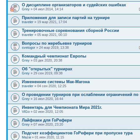
О дисциплине организаторов и судейских ошибках
Grey
» 04 июл 2014, 14:14
Приложения для записи партий на турнире
traveler
» 19 мар 2021, 17:04
Тренировочные соревнования сборной России
traveler
» 05 мар 2021, 00:10
Вопросы по жеребьевке турниров
svetogor
» 24 мар 2019, 13:38
Командный чемпионат Европы
Grey
» 03 дек 2020, 20:38
Об "открытых" турнирах
Grey
» 29 сен 2019, 09:38
Измененние системы Мак-Магона
traveler
» 04 сен 2020, 12:25
О проведении турниров при ослаблении ограничений по
Grey
» 16 июл 2020, 16:44
Инвентарь для Чемпионата Мира 2021г.
VIGo
» 02 июн 2020, 12:05
Лайфхаки для ГоРефери
Grey
» 07 июн 2020, 23:20
Подсчет коэффициентов ГоРефери при пропуске тура
Mazai
» 01 июн 2020, 11:15