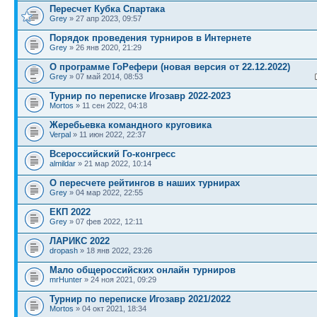
Пересчет Кубка Спартака
Grey
» 27 апр 2023, 09:57
Порядок проведения турниров в Интернете
Grey
» 26 янв 2020, 21:29
О программе ГоРефери (новая версия от 22.12.2022)
Grey
» 07 май 2014, 08:53
Турнир по переписке Игозавр 2022-2023
Mortos
» 11 сен 2022, 04:18
Жеребьевка командного круговика
Verpal
» 11 июн 2022, 22:37
Всероссийский Го-конгресс
almildar
» 21 мар 2022, 10:14
О пересчете рейтингов в наших турнирах
Grey
» 04 мар 2022, 22:55
ЕКП 2022
Grey
» 07 фев 2022, 12:11
ЛАРИКС 2022
dropash
» 18 янв 2022, 23:26
Мало общероссийских онлайн турниров
mrHunter
» 24 ноя 2021, 09:29
Турнир по переписке Игозавр 2021/2022
Mortos
» 04 окт 2021, 18:34