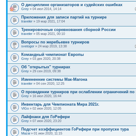
О дисциплине организаторов и судейских ошибках
Grey
» 04 июл 2014, 14:14
Приложения для записи партий на турнире
traveler
» 19 мар 2021, 17:04
Тренировочные соревнования сборной России
traveler
» 05 мар 2021, 00:10
Вопросы по жеребьевке турниров
svetogor
» 24 мар 2019, 13:38
Командный чемпионат Европы
Grey
» 03 дек 2020, 20:38
Об "открытых" турнирах
Grey
» 29 сен 2019, 09:38
Измененние системы Мак-Магона
traveler
» 04 сен 2020, 12:25
О проведении турниров при ослаблении ограничений по
Grey
» 16 июл 2020, 16:44
Инвентарь для Чемпионата Мира 2021г.
VIGo
» 02 июн 2020, 12:05
Лайфхаки для ГоРефери
Grey
» 07 июн 2020, 23:20
Подсчет коэффициентов ГоРефери при пропуске тура
Mazai
» 01 июн 2020, 11:15