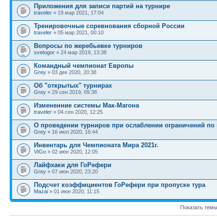
Приложения для записи партий на турнире
traveler
» 19 мар 2021, 17:04
Тренировочные соревнования сборной России
traveler
» 05 мар 2021, 00:10
Вопросы по жеребьевке турниров
svetogor
» 24 мар 2019, 13:38
Командный чемпионат Европы
Grey
» 03 дек 2020, 20:38
Об "открытых" турнирах
Grey
» 29 сен 2019, 09:38
Измененние системы Мак-Магона
traveler
» 04 сен 2020, 12:25
О проведении турниров при ослаблении ограничений по
Grey
» 16 июл 2020, 16:44
Инвентарь для Чемпионата Мира 2021г.
VIGo
» 02 июн 2020, 12:05
Лайфхаки для ГоРефери
Grey
» 07 июн 2020, 23:20
Подсчет коэффициентов ГоРефери при пропуске тура
Mazai
» 01 июн 2020, 11:15
Показать темы