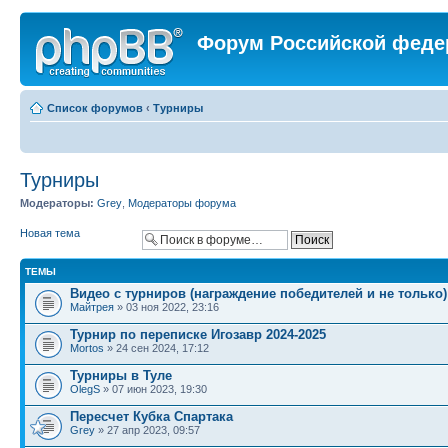
Форум Российской феде
Список форумов
‹
Турниры
Турниры
Модераторы:
Grey
,
Модераторы форума
Новая тема
ТЕМЫ
Видео с турниров (награждение победителей и не только)
Майтрея
» 03 ноя 2022, 23:16
Турнир по переписке Игозавр 2024-2025
Mortos
» 24 сен 2024, 17:12
Турниры в Туле
OlegS
» 07 июн 2023, 19:30
Пересчет Кубка Спартака
Grey
» 27 апр 2023, 09:57