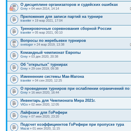
О дисциплине организаторов и судейских ошибках
Grey
» 04 июл 2014, 14:14
Приложения для записи партий на турнире
traveler
» 19 мар 2021, 17:04
Тренировочные соревнования сборной России
traveler
» 05 мар 2021, 00:10
Вопросы по жеребьевке турниров
svetogor
» 24 мар 2019, 13:38
Командный чемпионат Европы
Grey
» 03 дек 2020, 20:38
Об "открытых" турнирах
Grey
» 29 сен 2019, 09:38
Измененние системы Мак-Магона
traveler
» 04 сен 2020, 12:25
О проведении турниров при ослаблении ограничений по
Grey
» 16 июл 2020, 16:44
Инвентарь для Чемпионата Мира 2021г.
VIGo
» 02 июн 2020, 12:05
Лайфхаки для ГоРефери
Grey
» 07 июн 2020, 23:20
Подсчет коэффициентов ГоРефери при пропуске тура
Mazai
» 01 июн 2020, 11:15