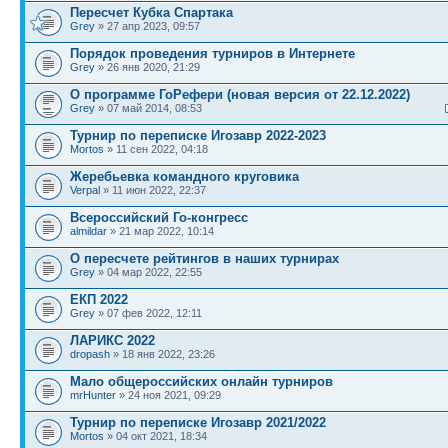
Пересчет Кубка Спартака
Grey
» 27 апр 2023, 09:57
Порядок проведения турниров в Интернете
Grey
» 26 янв 2020, 21:29
О программе ГоРефери (новая версия от 22.12.2022)
Grey
» 07 май 2014, 08:53
Турнир по переписке Игозавр 2022-2023
Mortos
» 11 сен 2022, 04:18
Жеребьевка командного круговика
Verpal
» 11 июн 2022, 22:37
Всероссийский Го-конгресс
almildar
» 21 мар 2022, 10:14
О пересчете рейтингов в наших турнирах
Grey
» 04 мар 2022, 22:55
ЕКП 2022
Grey
» 07 фев 2022, 12:11
ЛАРИКС 2022
dropash
» 18 янв 2022, 23:26
Мало общероссийских онлайн турниров
mrHunter
» 24 ноя 2021, 09:29
Турнир по переписке Игозавр 2021/2022
Mortos
» 04 окт 2021, 18:34