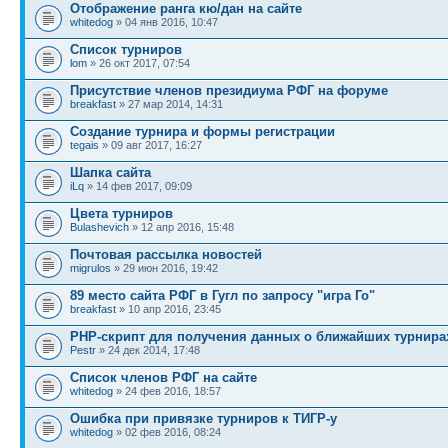
Отображение ранга кю/дан на сайте
whitedog
» 04 янв 2016, 10:47
Список турниров
lom
» 26 окт 2017, 07:54
Присутствие членов президиума РФГ на форуме
breakfast
» 27 мар 2014, 14:31
Создание турнира и формы регистрации
tegais
» 09 авг 2017, 16:27
Шапка сайта
iLq
» 14 фев 2017, 09:09
Цвета турниров
Bulashevich
» 12 апр 2016, 15:48
Почтовая рассылка новостей
migrulos
» 29 июн 2016, 19:42
89 место сайта РФГ в Гугл по запросу "игра Го"
breakfast
» 10 апр 2016, 23:45
PHP-скрипт для получения данных о ближайших турнира
Pestr
» 24 дек 2014, 17:48
Список членов РФГ на сайте
whitedog
» 24 фев 2016, 18:57
Ошибка при привязке турниров к ТИГР-у
whitedog
» 02 фев 2016, 08:24