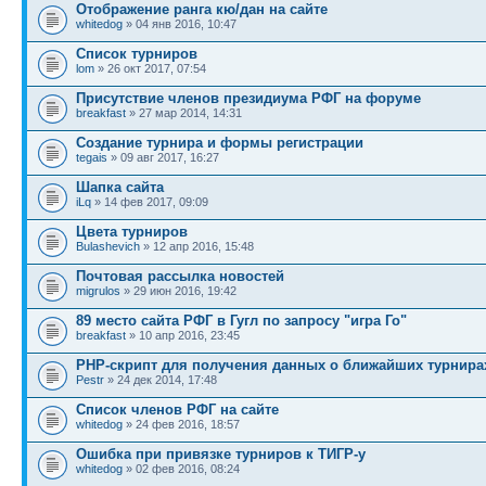
Отображение ранга кю/дан на сайте
whitedog
» 04 янв 2016, 10:47
Список турниров
lom
» 26 окт 2017, 07:54
Присутствие членов президиума РФГ на форуме
breakfast
» 27 мар 2014, 14:31
Создание турнира и формы регистрации
tegais
» 09 авг 2017, 16:27
Шапка сайта
iLq
» 14 фев 2017, 09:09
Цвета турниров
Bulashevich
» 12 апр 2016, 15:48
Почтовая рассылка новостей
migrulos
» 29 июн 2016, 19:42
89 место сайта РФГ в Гугл по запросу "игра Го"
breakfast
» 10 апр 2016, 23:45
PHP-скрипт для получения данных о ближайших турнира
Pestr
» 24 дек 2014, 17:48
Список членов РФГ на сайте
whitedog
» 24 фев 2016, 18:57
Ошибка при привязке турниров к ТИГР-у
whitedog
» 02 фев 2016, 08:24