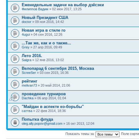
Еженедельные задачи на выбор дзёсэки
Филиппов Вадим
» 02 июн 2017, 13:25
Новый Президент США
doctor
» 09 ноя 2016, 14:42
Новая игра в стиле го
4ugui
» 04 сен 2016, 12:26
...Так же, как и о также...
Grey
» 27 апр 2016, 09:49
Лето 2016.
Saigra
» 12 янв 2016, 13:02
Велопарад 6 сентября 2015, Москва
ScreeSer
» 03 сен 2015, 16:36
рейтинг
melivan73
» 20 май 2014, 21:06
проведение турниров
Dachka
» 06 апр 2014, 01:04
"Майдан в аспекте ко-борьбы"
саттва
» 22 фев 2014, 18:36
Попытка флуда
oleg.ally.popov@gmail.com
» 16 окт 2013, 12:04
Показать темы за:
Поле сорт