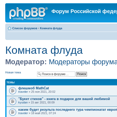
Форум Российской феде
Список форумов
‹
Комната флуда
Комната флуда
Модератор:
Модераторы форум
Новая тема
ТЕМЫ
флешмоб MathCat
traveler
» 25 ноя 2021, 20:02
"Букет стихов" - книга в подарок для вашей любимой
kyudan
» 15 авг 2021, 00:09
каким будет результа последнего тура чемпионатат евро
traveler
» 18 май 2021, 07:24