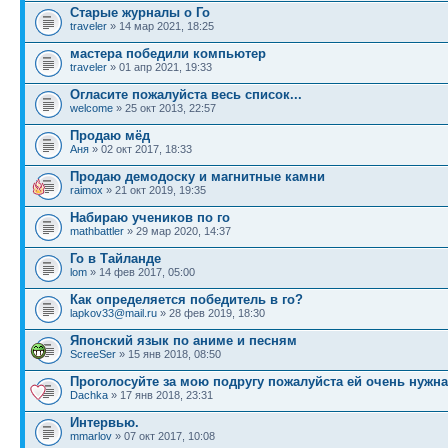
Старые журналы о Го
traveler
» 14 мар 2021, 18:25
мастера победили компьютер
traveler
» 01 апр 2021, 19:33
Огласите пожалуйста весь список...
welcome
» 25 окт 2013, 22:57
Продаю мёд
Аня
» 02 окт 2017, 18:33
Продаю демодоску и магнитные камни
raimox
» 21 окт 2019, 19:35
Набираю учеников по го
mathbattler
» 29 мар 2020, 14:37
Го в Тайланде
lom
» 14 фев 2017, 05:00
Как определяется победитель в го?
lapkov33@mail.ru
» 28 фев 2019, 18:30
Японский язык по аниме и песням
ScreeSer
» 15 янв 2018, 08:50
Проголосуйте за мою подругу пожалуйста ей очень нужн
Dachka
» 17 янв 2018, 23:31
Интервью.
mmarlov
» 07 окт 2017, 10:08