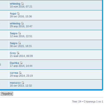
whitedog
5
10 ноя 2016, 07:21
4ugui
3
28 окт 2016, 15:36
whitedog
9
29 апр 2016, 10:47
Saigra
3
12 янв 2016, 22:51
Saigra
9
30 окт 2015, 18:31
Grey
9
21 май 2014, 06:09
Dachka
5
17 апр 2014, 14:44
саттва
5
29 мар 2014, 23:19
maxuzzz
9
16 окт 2013, 12:32
Тем: 24 • Страница
1
из
1