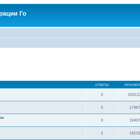
рации Го
ОТВЕТЫ
ПРОСМО
0
20412
0
1796
пы
0
1940
2
1823