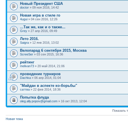
Новый Президент США
doctor
» 09 ноя 2016, 14:42
Новая игра в стиле го
4ugui
» 04 сен 2016, 12:26
...Так же, как и о также...
Grey
» 27 апр 2016, 09:49
Лето 2016.
Saigra
» 12 янв 2016, 13:02
Велопарад 6 сентября 2015, Москва
ScreeSer
» 03 сен 2015, 16:36
рейтинг
melivan73
» 20 май 2014, 21:06
проведение турниров
Dachka
» 06 апр 2014, 01:04
"Майдан в аспекте ко-борьбы"
саттва
» 22 фев 2014, 18:36
Попытка флуда
oleg.ally.popov@gmail.com
» 16 окт 2013, 12:04
Показать 
Новая тема