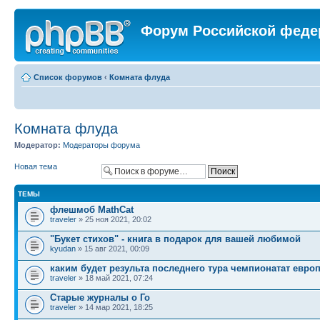
Форум Российской феде
Список форумов
‹
Комната флуда
Комната флуда
Модератор:
Модераторы форума
Новая тема
ТЕМЫ
флешмоб MathCat
traveler
» 25 ноя 2021, 20:02
"Букет стихов" - книга в подарок для вашей любимой
kyudan
» 15 авг 2021, 00:09
каким будет результа последнего тура чемпионатат евро
traveler
» 18 май 2021, 07:24
Старые журналы о Го
traveler
» 14 мар 2021, 18:25