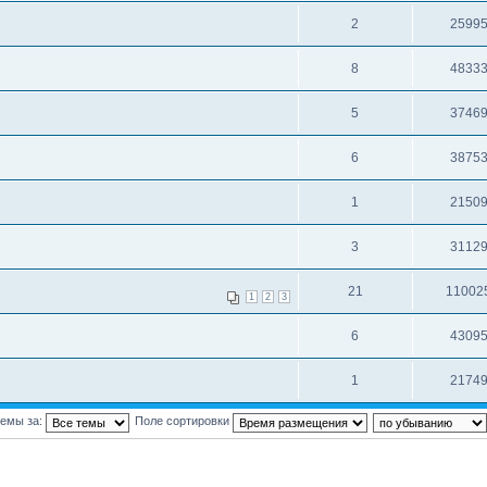
2
2599
8
4833
5
3746
6
3875
1
2150
3
3112
21
11002
1
2
3
6
4309
1
2174
темы за:
Поле сортировки