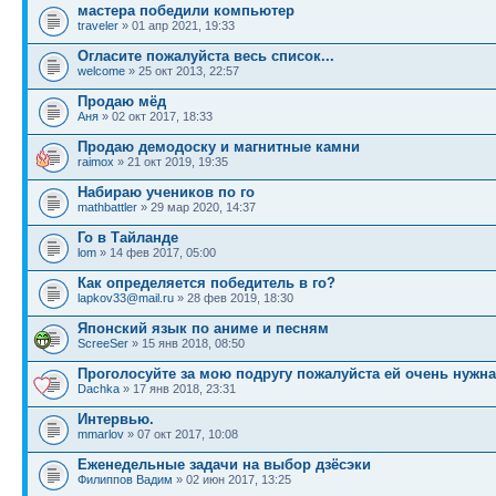
мастера победили компьютер
traveler
» 01 апр 2021, 19:33
Огласите пожалуйста весь список...
welcome
» 25 окт 2013, 22:57
Продаю мёд
Аня
» 02 окт 2017, 18:33
Продаю демодоску и магнитные камни
raimox
» 21 окт 2019, 19:35
Набираю учеников по го
mathbattler
» 29 мар 2020, 14:37
Го в Тайланде
lom
» 14 фев 2017, 05:00
Как определяется победитель в го?
lapkov33@mail.ru
» 28 фев 2019, 18:30
Японский язык по аниме и песням
ScreeSer
» 15 янв 2018, 08:50
Проголосуйте за мою подругу пожалуйста ей очень нужн
Dachka
» 17 янв 2018, 23:31
Интервью.
mmarlov
» 07 окт 2017, 10:08
Еженедельные задачи на выбор дзёсэки
Филиппов Вадим
» 02 июн 2017, 13:25