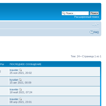
Расширенный поиск
FAQ
Тем: 24 • Страница
1
из
1
ТРЫ
ПОСЛЕДНЕЕ СООБЩЕНИЕ
traveler
2
25 ноя 2021, 20:02
kyudan
7
15 авг 2021, 00:09
traveler
7
18 май 2021, 07:24
traveler
1
08 апр 2021, 23:01