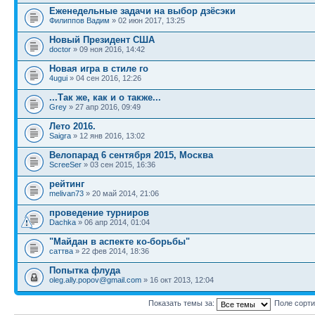
Еженедельные задачи на выбор дзёсэки
Филиппов Вадим
» 02 июн 2017, 13:25
Новый Президент США
doctor
» 09 ноя 2016, 14:42
Новая игра в стиле го
4ugui
» 04 сен 2016, 12:26
...Так же, как и о также...
Grey
» 27 апр 2016, 09:49
Лето 2016.
Saigra
» 12 янв 2016, 13:02
Велопарад 6 сентября 2015, Москва
ScreeSer
» 03 сен 2015, 16:36
рейтинг
melivan73
» 20 май 2014, 21:06
проведение турниров
Dachka
» 06 апр 2014, 01:04
"Майдан в аспекте ко-борьбы"
саттва
» 22 фев 2014, 18:36
Попытка флуда
oleg.ally.popov@gmail.com
» 16 окт 2013, 12:04
Показать темы за:
Поле сорт