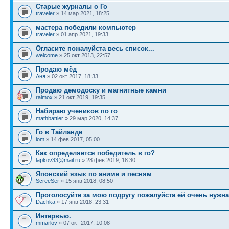
Старые журналы о Го
traveler
» 14 мар 2021, 18:25
мастера победили компьютер
traveler
» 01 апр 2021, 19:33
Огласите пожалуйста весь список...
welcome
» 25 окт 2013, 22:57
Продаю мёд
Аня
» 02 окт 2017, 18:33
Продаю демодоску и магнитные камни
raimox
» 21 окт 2019, 19:35
Набираю учеников по го
mathbattler
» 29 мар 2020, 14:37
Го в Тайланде
lom
» 14 фев 2017, 05:00
Как определяется победитель в го?
lapkov33@mail.ru
» 28 фев 2019, 18:30
Японский язык по аниме и песням
ScreeSer
» 15 янв 2018, 08:50
Проголосуйте за мою подругу пожалуйста ей очень нужн
Dachka
» 17 янв 2018, 23:31
Интервью.
mmarlov
» 07 окт 2017, 10:08