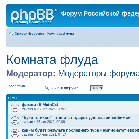
Форум Российской феде
Список форумов
‹
Комната флуда
Комната флуда
Модератор:
Модераторы форум
Новая тема
ТЕМЫ
флешмоб MathCat
traveler
» 25 ноя 2021, 20:02
"Букет стихов" - книга в подарок для вашей любимой
kyudan
» 15 авг 2021, 00:09
каким будет результа последнего тура чемпионатат евро
traveler
» 18 май 2021, 07:24