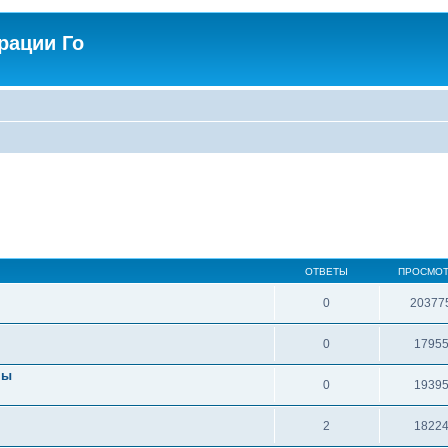
рации Го
ОТВЕТЫ
ПРОСМО
0
20377
0
1795
пы
0
1939
2
1822