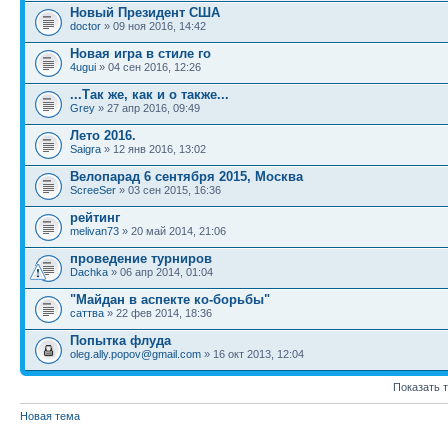
Новый Президент США
doctor
» 09 ноя 2016, 14:42
Новая игра в стиле го
4ugui
» 04 сен 2016, 12:26
...Так же, как и о также...
Grey
» 27 апр 2016, 09:49
Лето 2016.
Saigra
» 12 янв 2016, 13:02
Велопарад 6 сентября 2015, Москва
ScreeSer
» 03 сен 2015, 16:36
рейтинг
melivan73
» 20 май 2014, 21:06
проведение турниров
Dachka
» 06 апр 2014, 01:04
"Майдан в аспекте ко-борьбы"
саттва
» 22 фев 2014, 18:36
Попытка флуда
oleg.ally.popov@gmail.com
» 16 окт 2013, 12:04
Показать 
Новая тема