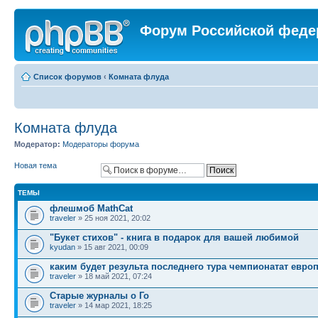
Форум Российской феде
Список форумов
‹
Комната флуда
Комната флуда
Модератор:
Модераторы форума
Новая тема
ТЕМЫ
флешмоб MathCat
traveler
» 25 ноя 2021, 20:02
"Букет стихов" - книга в подарок для вашей любимой
kyudan
» 15 авг 2021, 00:09
каким будет результа последнего тура чемпионатат евро
traveler
» 18 май 2021, 07:24
Старые журналы о Го
traveler
» 14 мар 2021, 18:25