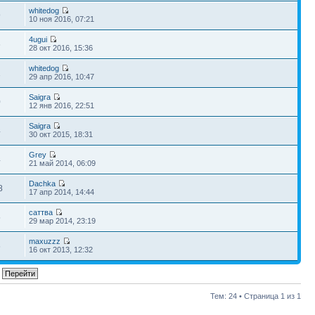
whitedog
9
10 ноя 2016, 07:21
4ugui
6
28 окт 2016, 15:36
whitedog
1
29 апр 2016, 10:47
Saigra
0
12 янв 2016, 22:51
Saigra
4
30 окт 2015, 18:31
Grey
4
21 май 2014, 06:09
Dachka
8
17 апр 2014, 14:44
саттва
5
29 мар 2014, 23:19
maxuzzz
6
16 окт 2013, 12:32
Тем: 24 • Страница
1
из
1