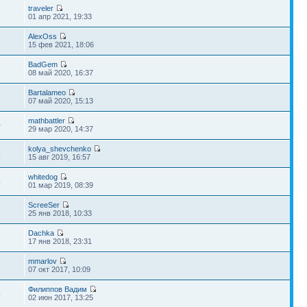
traveler
2
01 апр 2021, 19:33
AlexOss
1
15 фев 2021, 18:06
BadGem
3
08 май 2020, 16:37
Bartalameo
1
07 май 2020, 15:13
mathbattler
0
29 мар 2020, 14:37
kolya_shevchenko
4
15 авг 2019, 16:57
whitedog
4
01 мар 2019, 08:39
ScreeSer
7
25 янв 2018, 10:33
Dachka
3
17 янв 2018, 23:31
mmarlov
1
07 окт 2017, 10:09
Филиппов Вадим
4
02 июн 2017, 13:25