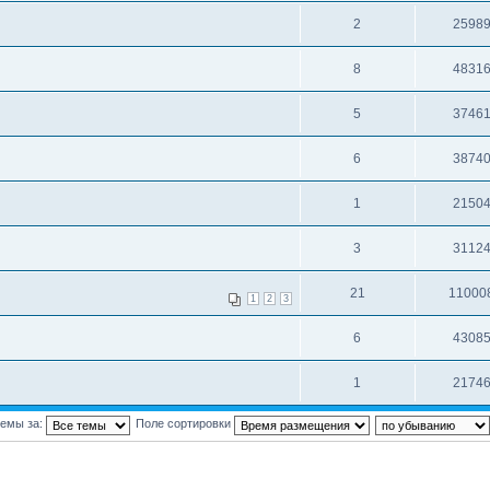
2
2598
8
4831
5
3746
6
3874
1
2150
3
3112
21
11000
1
2
3
6
4308
1
2174
темы за:
Поле сортировки