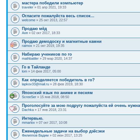
мастера победили компьютер
traveler
» 01 апр 2021, 19:33
Огласите пожалуйста весь список...
welcome
» 25 окт 2013, 22:57
Продаю мёд
Аня
» 02 окт 2017, 18:33
Продаю демодоску и магнитные камни
raimox
» 21 окт 2019, 19:35
Набираю учеников по го
mathbattler
» 29 мар 2020, 14:37
Го в Тайланде
lom
» 14 фев 2017, 05:00
Как определяется победитель в го?
lapkov33@mail.ru
» 28 фев 2019, 18:30
Японский язык по аниме и песням
ScreeSer
» 15 янв 2018, 08:50
Проголосуйте за мою подругу пожалуйста ей очень нужн
Dachka
» 17 янв 2018, 23:31
Интервью.
mmarlov
» 07 окт 2017, 10:08
Еженедельные задачи на выбор дзёсэки
Филиппов Вадим
» 02 июн 2017, 13:25