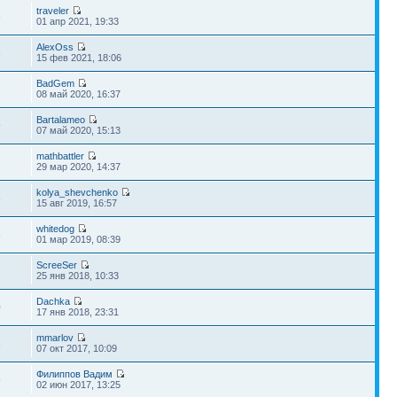
traveler
6
01 апр 2021, 19:33
AlexOss
3
15 фев 2021, 18:06
BadGem
1
08 май 2020, 16:37
Bartalameo
9
07 май 2020, 15:13
mathbattler
7
29 мар 2020, 14:37
kolya_shevchenko
8
15 авг 2019, 16:57
whitedog
6
01 мар 2019, 08:39
ScreeSer
7
25 янв 2018, 10:33
Dachka
0
17 янв 2018, 23:31
mmarlov
3
07 окт 2017, 10:09
Филиппов Вадим
9
02 июн 2017, 13:25