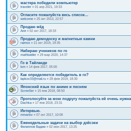
мастера победили компьютер
traveler
» 01 апр 2021, 19:33
Огласите пожалуйста весь список...
welcome
» 25 окт 2013, 22:57
Продаю мёд
Аня
» 02 окт 2017, 18:33
Продаю демодоску и магнитные камни
raimox
» 21 окт 2019, 19:35
Набираю учеников по го
mathbattler
» 29 мар 2020, 14:37
Го в Тайланде
lom
» 14 фев 2017, 05:00
Как определяется победитель в го?
lapkov33@mail.ru
» 28 фев 2019, 18:30
Японский язык по аниме и песням
ScreeSer
» 15 янв 2018, 08:50
Проголосуйте за мою подругу пожалуйста ей очень нужн
Dachka
» 17 янв 2018, 23:31
Интервью.
mmarlov
» 07 окт 2017, 10:08
Еженедельные задачи на выбор дзёсэки
Филиппов Вадим
» 02 июн 2017, 13:25