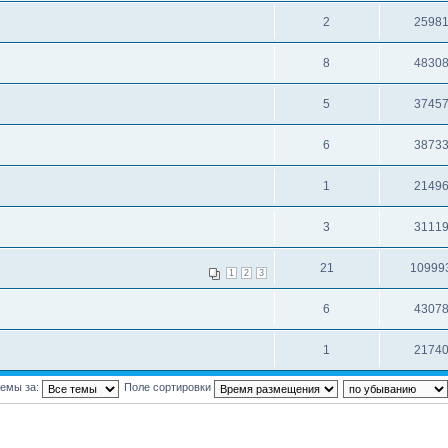
2
2598
8
4830
5
3745
6
3873
1
2149
3
3111
21
10999
1
2
3
6
4307
1
2174
темы за:
Поле сортировки