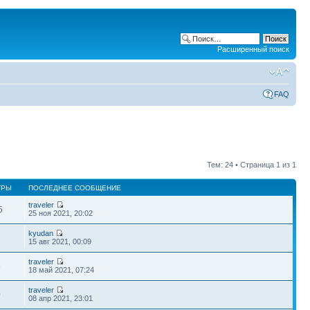
Расширенный поиск
FAQ
Тем: 24 • Страница
1
из
1
ТРЫ
ПОСЛЕДНЕЕ СООБЩЕНИЕ
traveler
5
25 ноя 2021, 20:02
kyudan
1
15 авг 2021, 00:09
traveler
6
18 май 2021, 07:24
traveler
0
08 апр 2021, 23:01