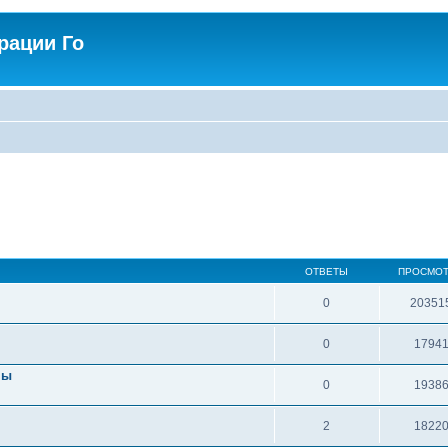
рации Го
ОТВЕТЫ
ПРОСМО
0
20351
0
1794
пы
0
1938
2
1822