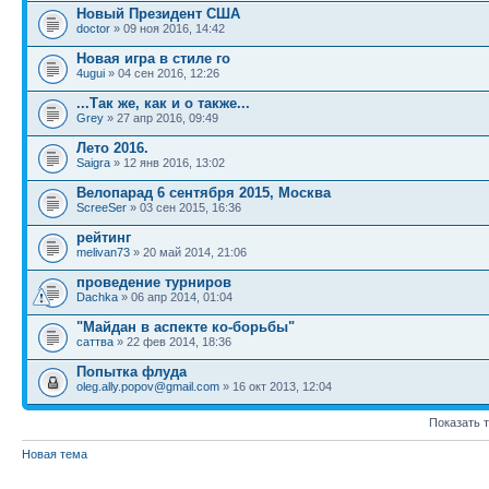
Новый Президент США
doctor
» 09 ноя 2016, 14:42
Новая игра в стиле го
4ugui
» 04 сен 2016, 12:26
...Так же, как и о также...
Grey
» 27 апр 2016, 09:49
Лето 2016.
Saigra
» 12 янв 2016, 13:02
Велопарад 6 сентября 2015, Москва
ScreeSer
» 03 сен 2015, 16:36
рейтинг
melivan73
» 20 май 2014, 21:06
проведение турниров
Dachka
» 06 апр 2014, 01:04
"Майдан в аспекте ко-борьбы"
саттва
» 22 фев 2014, 18:36
Попытка флуда
oleg.ally.popov@gmail.com
» 16 окт 2013, 12:04
Показать 
Новая тема