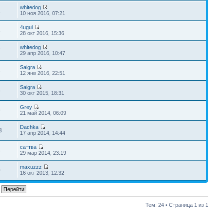
whitedog
1
10 ноя 2016, 07:21
4ugui
8
28 окт 2016, 15:36
whitedog
7
29 апр 2016, 10:47
Saigra
3
12 янв 2016, 22:51
Saigra
6
30 окт 2015, 18:31
Grey
9
21 май 2014, 06:09
Dachka
3
17 апр 2014, 14:44
саттва
8
29 мар 2014, 23:19
maxuzzz
0
16 окт 2013, 12:32
Тем: 24 • Страница
1
из
1