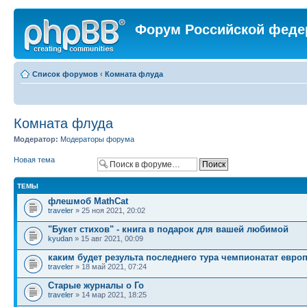
Форум Российской феде
Список форумов
‹
Комната флуда
Комната флуда
Модератор:
Модераторы форума
Новая тема
ТЕМЫ
флешмоб MathCat
traveler
» 25 ноя 2021, 20:02
"Букет стихов" - книга в подарок для вашей любимой
kyudan
» 15 авг 2021, 00:09
каким будет результа последнего тура чемпионатат евро
traveler
» 18 май 2021, 07:24
Старые журналы о Го
traveler
» 14 мар 2021, 18:25