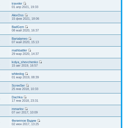
traveler
6
01 апр 2021, 19:33
AlexOss
3
15 фев 2021, 18:06
BadGem
1
08 май 2020, 16:37
Bartalameo
9
07 май 2020, 15:13
mathbattler
7
29 мар 2020, 14:37
kolya_shevchenko
6
15 авг 2019, 16:57
whitedog
6
01 мар 2019, 08:39
ScreeSer
7
25 янв 2018, 10:33
Dachka
0
17 янв 2018, 23:31
mmarlov
3
07 окт 2017, 10:09
Филиппов Вадим
9
02 июн 2017, 13:25