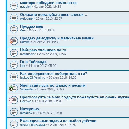
мастера победили компьютер
traveler
» 01 апр 2021, 19:33
Огласите пожалуйста весь список...
welcome
» 25 окт 2013, 22:57
Продаю мёд
Аня
» 02 окт 2017, 18:33
Продаю демодоску и магнитные камни
raimox
» 21 окт 2019, 19:35
Набираю учеников по го
mathbattler
» 29 мар 2020, 14:37
Го в Тайланде
lom
» 14 фев 2017, 05:00
Как определяется победитель в го?
lapkov33@mail.ru
» 28 фев 2019, 18:30
Японский язык по аниме и песням
ScreeSer
» 15 янв 2018, 08:50
Проголосуйте за мою подругу пожалуйста ей очень нужн
Dachka
» 17 янв 2018, 23:31
Интервью.
mmarlov
» 07 окт 2017, 10:08
Еженедельные задачи на выбор дзёсэки
Филиппов Вадим
» 02 июн 2017, 13:25