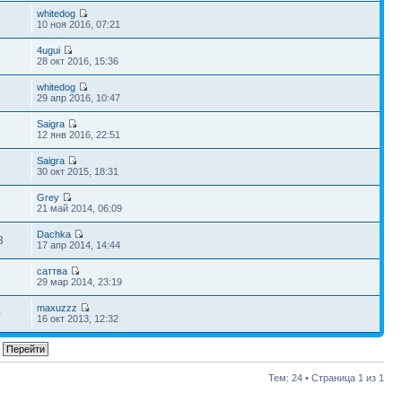
whitedog
1
10 ноя 2016, 07:21
4ugui
8
28 окт 2016, 15:36
whitedog
7
29 апр 2016, 10:47
Saigra
2
12 янв 2016, 22:51
Saigra
6
30 окт 2015, 18:31
Grey
8
21 май 2014, 06:09
Dachka
3
17 апр 2014, 14:44
саттва
8
29 мар 2014, 23:19
maxuzzz
0
16 окт 2013, 12:32
Тем: 24 • Страница
1
из
1