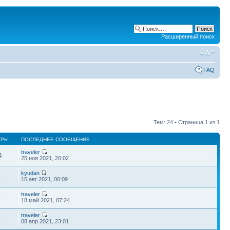
Расширенный поиск
FAQ
Тем: 24 • Страница
1
из
1
ТРЫ
ПОСЛЕДНЕЕ СООБЩЕНИЕ
traveler
4
25 ноя 2021, 20:02
kyudan
1
15 авг 2021, 00:09
traveler
6
18 май 2021, 07:24
traveler
0
08 апр 2021, 23:01