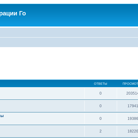
рации Го
ОТВЕТЫ
ПРОСМО
0
20351
0
1794
пы
0
1938
2
1822