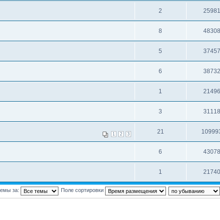
2
2598
8
4830
5
3745
6
3873
1
2149
3
3111
21
10999
1
2
3
6
4307
1
2174
темы за:
Поле сортировки