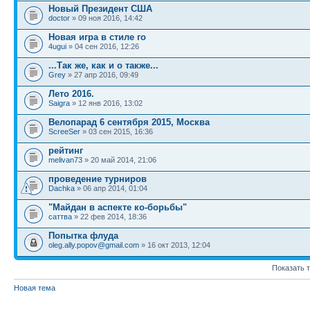
Новый Президент США
doctor
» 09 ноя 2016, 14:42
Новая игра в стиле го
4ugui
» 04 сен 2016, 12:26
...Так же, как и о также...
Grey
» 27 апр 2016, 09:49
Лето 2016.
Saigra
» 12 янв 2016, 13:02
Велопарад 6 сентября 2015, Москва
ScreeSer
» 03 сен 2015, 16:36
рейтинг
melivan73
» 20 май 2014, 21:06
проведение турниров
Dachka
» 06 апр 2014, 01:04
"Майдан в аспекте ко-борьбы"
саттва
» 22 фев 2014, 18:36
Попытка флуда
oleg.ally.popov@gmail.com
» 16 окт 2013, 12:04
Показать 
Новая тема