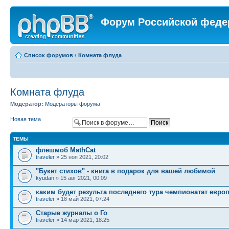
Форум Российской феде
Список форумов
‹
Комната флуда
Комната флуда
Модератор:
Модераторы форума
Новая тема
ТЕМЫ
флешмоб MathCat
traveler
» 25 ноя 2021, 20:02
"Букет стихов" - книга в подарок для вашей любимой
kyudan
» 15 авг 2021, 00:09
каким будет результа последнего тура чемпионатат евро
traveler
» 18 май 2021, 07:24
Старые журналы о Го
traveler
» 14 мар 2021, 18:25