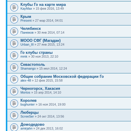
Клубы Го на карте мира
KayMax
» 15 фев 2016, 13:49
Крым
Present
» 27 мар 2014, 04:01
Челябинск
Панюков
» 30 янв 2014, 07:14
МООО СФГ (Магадан)
Urban_III
» 27 янв 2015, 13:24
Го клубы страны
mmk
» 30 ноя 2013, 22:10
Севастополь
Shamango
» 15 июл 2014, 12:24
Общее собрание Московской федерации Го
alex-48
» 12 фев 2015, 15:58
Черногорск, Хакасия
Mortos
» 15 апр 2014, 14:10
Королев
bughunter
» 16 ноя 2014, 19:00
Люберцы
ScreeSer
» 24 окт 2014, 13:56
Домодедово
amirjahn
» 24 дек 2013, 16:02