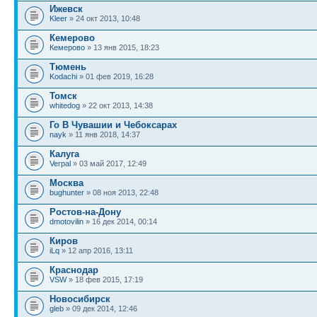
Ижевск
Kleer
» 24 окт 2013, 10:48
Кемерово
Кемерово
» 13 янв 2015, 18:23
Тюмень
Kodachi
» 01 фев 2019, 16:28
Томск
whitedog
» 22 окт 2013, 14:38
Го В Чувашии и Чебоксарах
nayk
» 11 янв 2018, 14:37
Калуга
Verpal
» 03 май 2017, 12:49
Москва
bughunter
» 08 ноя 2013, 22:48
Ростов-на-Дону
dmotovilin
» 16 дек 2014, 00:14
Киров
iLq
» 12 апр 2016, 13:11
Краснодар
VSW
» 18 фев 2015, 17:19
Новосибирск
gleb
» 09 дек 2014, 12:46