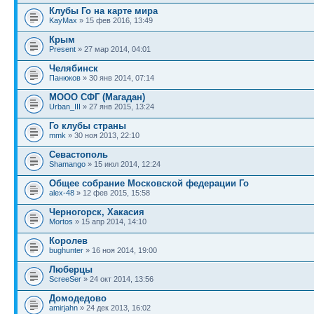
Клубы Го на карте мира
KayMax
» 15 фев 2016, 13:49
Крым
Present
» 27 мар 2014, 04:01
Челябинск
Панюков
» 30 янв 2014, 07:14
МООО СФГ (Магадан)
Urban_III
» 27 янв 2015, 13:24
Го клубы страны
mmk
» 30 ноя 2013, 22:10
Севастополь
Shamango
» 15 июл 2014, 12:24
Общее собрание Московской федерации Го
alex-48
» 12 фев 2015, 15:58
Черногорск, Хакасия
Mortos
» 15 апр 2014, 14:10
Королев
bughunter
» 16 ноя 2014, 19:00
Люберцы
ScreeSer
» 24 окт 2014, 13:56
Домодедово
amirjahn
» 24 дек 2013, 16:02