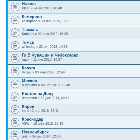
Ижевск
Kleer
» 24 окт 2013, 10:48
Кемерово
Кемерово
» 13 янв 2015, 18:23
Тюмень
Kodachi
» 01 фев 2019, 16:28
Томск
whitedog
» 22 окт 2013, 14:38
Го В Чувашии и Чебоксарах
nayk
» 11 янв 2018, 14:37
Калуга
Verpal
» 03 май 2017, 12:49
Москва
bughunter
» 08 ноя 2013, 22:48
Ростов-на-Дону
dmotovilin
» 16 дек 2014, 00:14
Киров
iLq
» 12 апр 2016, 13:11
Краснодар
VSW
» 18 фев 2015, 17:19
Новосибирск
gleb
» 09 дек 2014, 12:46