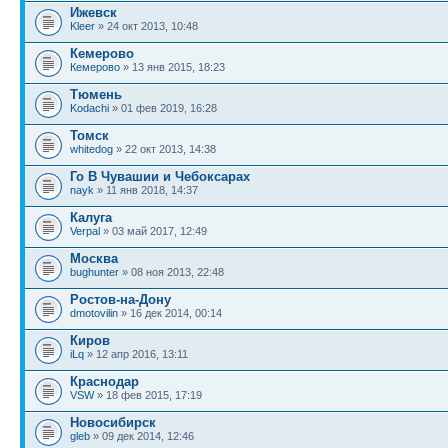
Ижевск
Kleer
» 24 окт 2013, 10:48
Кемерово
Кемерово
» 13 янв 2015, 18:23
Тюмень
Kodachi
» 01 фев 2019, 16:28
Томск
whitedog
» 22 окт 2013, 14:38
Го В Чувашии и Чебоксарах
nayk
» 11 янв 2018, 14:37
Калуга
Verpal
» 03 май 2017, 12:49
Москва
bughunter
» 08 ноя 2013, 22:48
Ростов-на-Дону
dmotovilin
» 16 дек 2014, 00:14
Киров
iLq
» 12 апр 2016, 13:11
Краснодар
VSW
» 18 фев 2015, 17:19
Новосибирск
gleb
» 09 дек 2014, 12:46