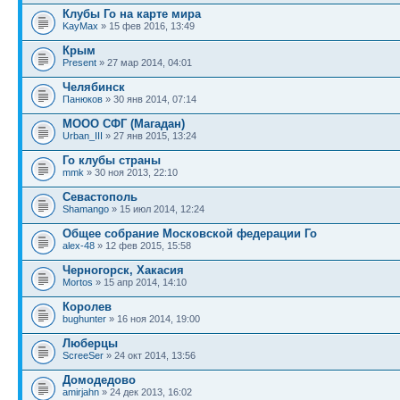
Клубы Го на карте мира
KayMax
» 15 фев 2016, 13:49
Крым
Present
» 27 мар 2014, 04:01
Челябинск
Панюков
» 30 янв 2014, 07:14
МООО СФГ (Магадан)
Urban_III
» 27 янв 2015, 13:24
Го клубы страны
mmk
» 30 ноя 2013, 22:10
Севастополь
Shamango
» 15 июл 2014, 12:24
Общее собрание Московской федерации Го
alex-48
» 12 фев 2015, 15:58
Черногорск, Хакасия
Mortos
» 15 апр 2014, 14:10
Королев
bughunter
» 16 ноя 2014, 19:00
Люберцы
ScreeSer
» 24 окт 2014, 13:56
Домодедово
amirjahn
» 24 дек 2013, 16:02