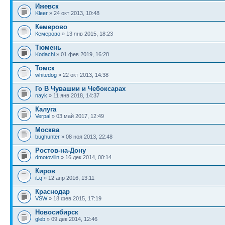
Ижевск
Kleer
» 24 окт 2013, 10:48
Кемерово
Кемерово
» 13 янв 2015, 18:23
Тюмень
Kodachi
» 01 фев 2019, 16:28
Томск
whitedog
» 22 окт 2013, 14:38
Го В Чувашии и Чебоксарах
nayk
» 11 янв 2018, 14:37
Калуга
Verpal
» 03 май 2017, 12:49
Москва
bughunter
» 08 ноя 2013, 22:48
Ростов-на-Дону
dmotovilin
» 16 дек 2014, 00:14
Киров
iLq
» 12 апр 2016, 13:11
Краснодар
VSW
» 18 фев 2015, 17:19
Новосибирск
gleb
» 09 дек 2014, 12:46