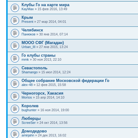
Клубы Го на карте мира
KayMax
» 15 фев 2016, 13:49
Крым
Present
» 27 мар 2014, 04:01
Челябинск
Панюков
» 30 янв 2014, 07:14
МООО СФГ (Магадан)
Urban_III
» 27 янв 2015, 13:24
Го клубы страны
mmk
» 30 ноя 2013, 22:10
Севастополь
Shamango
» 15 июл 2014, 12:24
Общее собрание Московской федерации Го
alex-48
» 12 фев 2015, 15:58
Черногорск, Хакасия
Mortos
» 15 апр 2014, 14:10
Королев
bughunter
» 16 ноя 2014, 19:00
Люберцы
ScreeSer
» 24 окт 2014, 13:56
Домодедово
amirjahn
» 24 дек 2013, 16:02