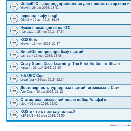
ИнфоКГС - андроид приложение для просмотра архива и
klieve
» 29 авг 2016, 13:41
перевод кифу в sgf
OlegS
» 22 авг 2016, 16:06
Нужны помощники на КГС
maxuzzz
» 25 ноя 2013, 17:54
KGSBots
klieve
» 16 июл 2016, 22:37
SmartGo вопрос про базу партий
саттва
» 12 июн 2014, 13:06
Crazy Stone Deep Learning -The First Edition- в Steam
Kirsan
» 26 май 2016, 13:30
9th UEC Cup
breakfast
» 24 дек 2015, 12:34
Достоверность турнирных партий, играемых в Сети
AlexOss
» 30 окт 2015, 21:12
Статистика посещений после побед АльфаГо
gleb
» 09 мар 2016, 23:02
KGS и что с ним случилось?
K1RSAN
» 10 фев 2016, 05:50
Показать темы