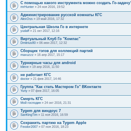
С помощью какого инструмента можно создать Го-задачу
mrHunter
» 24 ноя 2016, 19:52
Администрирование русской комнаты КГС
AlexOss
» 19 май 2016, 17:32
Центральная Школа Го в интернете
yudaff
» 21 окт 2017, 12:16
Виртуальный Клуб Го "Компас"
Dmitrius80
» 06 июн 2017, 12:32
Сборщик тэгов для коллекций партий
maxuzzz
» 16 апр 2017, 15:17
Турнирные часы для android
klieve
» 19 апр 2016, 11:50
не работает КГС
doctor
» 21 фев 2017, 14:46
Группа "Как стать Мастером Го" ВКонтакте
Yuriy
» 07 фев 2017, 16:05
Смерть КГС
Мой господин
» 24 окт 2016, 21:31
Tygem для виндоус 7
SanKingTim
» 11 ноя 2016, 16:59
Сохранить партию на Tygem Apple
Feodor2007
» 07 ноя 2016, 18:23