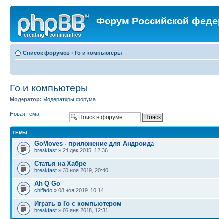
Форум Российской феде
Список форумов
‹
Го и компьютеры
Го и компьютеры
Модератор:
Модераторы форума
Новая тема
ТЕМЫ
GoMoves - приложение для Андроида
breakfast
» 24 дек 2015, 12:36
Статья на Хабре
breakfast
» 30 ноя 2019, 20:40
Ah Q Go
chiflado
» 08 ноя 2019, 10:14
Играть в Го с компьютером
breakfast
» 06 янв 2018, 12:31