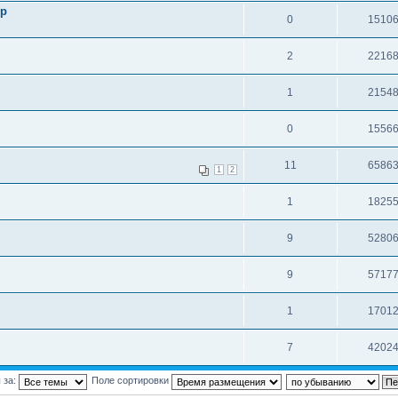
гр
0
1510
2
2216
1
2154
0
1556
11
6586
1
2
1
1825
9
5280
9
5717
1
1701
7
4202
 за:
Поле сортировки