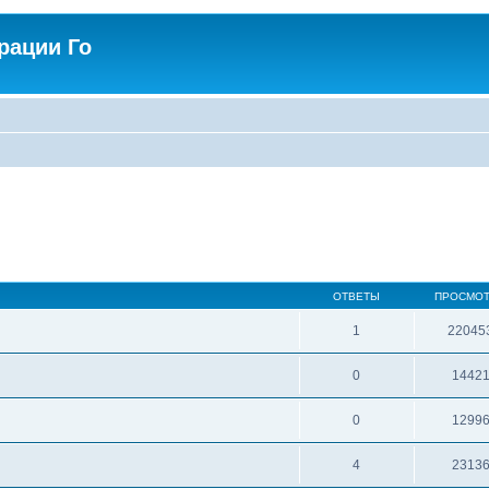
рации Го
ОТВЕТЫ
ПРОСМО
1
22045
0
1442
0
1299
4
2313