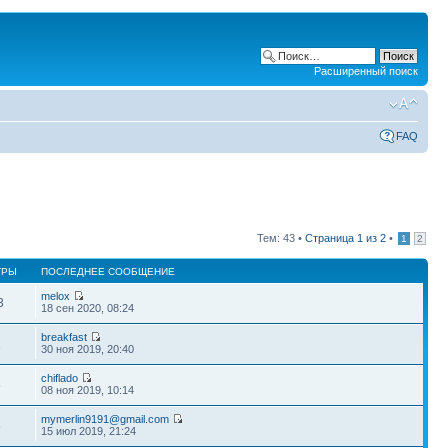
Расширенный поиск
FAQ
Тем: 43 •
Страница
1
из
2
•
1
2
ТРЫ
ПОСЛЕДНЕЕ СООБЩЕНИЕ
melox
3
18 сен 2020, 08:24
breakfast
1
30 ноя 2019, 20:40
chiflado
6
08 ноя 2019, 10:14
mymerlin9191@gmail.com
6
15 июл 2019, 21:24