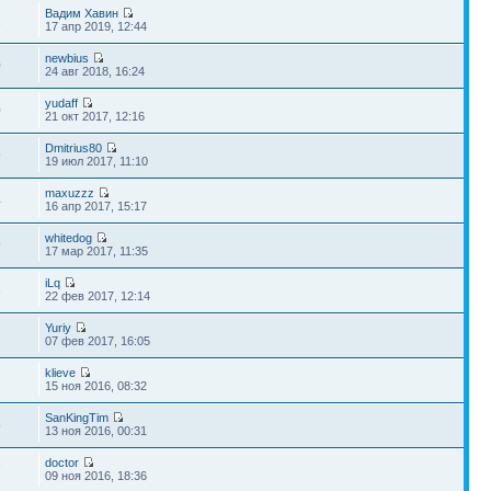
Вадим Хавин
2
17 апр 2019, 12:44
newbius
0
24 авг 2018, 16:24
yudaff
0
21 окт 2017, 12:16
Dmitrius80
9
19 июл 2017, 11:10
maxuzzz
4
16 апр 2017, 15:17
whitedog
9
17 мар 2017, 11:35
iLq
3
22 фев 2017, 12:14
Yuriy
2
07 фев 2017, 16:05
klieve
1
15 ноя 2016, 08:32
SanKingTim
5
13 ноя 2016, 00:31
doctor
7
09 ноя 2016, 18:36