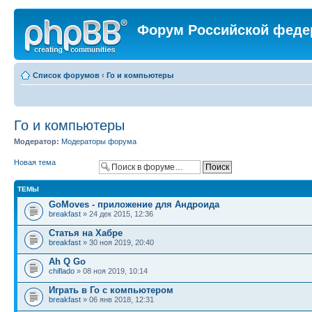
Форум Российской феде
Список форумов
‹
Го и компьютеры
Го и компьютеры
Модератор:
Модераторы форума
Новая тема
ТЕМЫ
GoMoves - приложение для Андроида
breakfast
» 24 дек 2015, 12:36
Статья на Хабре
breakfast
» 30 ноя 2019, 20:40
Ah Q Go
chiflado
» 08 ноя 2019, 10:14
Играть в Го с компьютером
breakfast
» 06 янв 2018, 12:31