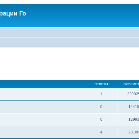
рации Го
ОТВЕТЫ
ПРОСМО
1
22002
0
1441
0
1299
4
2310