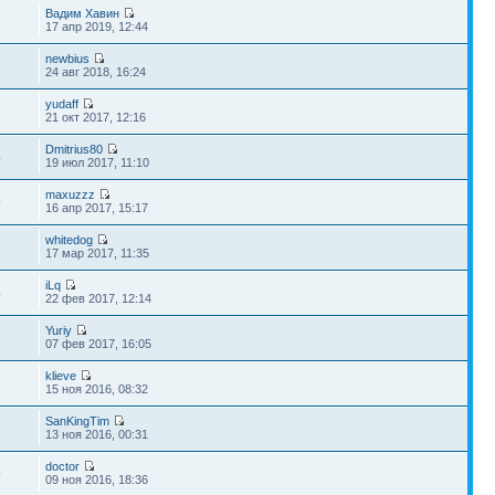
Вадим Хавин
6
17 апр 2019, 12:44
newbius
5
24 авг 2018, 16:24
yudaff
3
21 окт 2017, 12:16
Dmitrius80
4
19 июл 2017, 11:10
maxuzzz
9
16 апр 2017, 15:17
whitedog
9
17 мар 2017, 11:35
iLq
4
22 фев 2017, 12:14
Yuriy
7
07 фев 2017, 16:05
klieve
2
15 ноя 2016, 08:32
SanKingTim
3
13 ноя 2016, 00:31
doctor
9
09 ноя 2016, 18:36