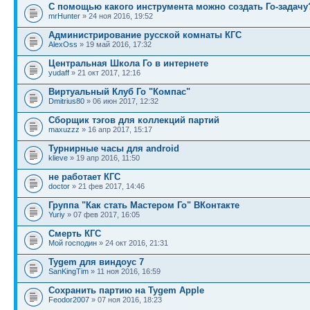
С помощью какого инструмента можно создать Го-задачу
mrHunter
» 24 ноя 2016, 19:52
Администрирование русской комнаты КГС
AlexOss
» 19 май 2016, 17:32
Центральная Школа Го в интернете
yudaff
» 21 окт 2017, 12:16
Виртуальный Клуб Го "Компас"
Dmitrius80
» 06 июн 2017, 12:32
Сборщик тэгов для коллекций партий
maxuzzz
» 16 апр 2017, 15:17
Турнирные часы для android
klieve
» 19 апр 2016, 11:50
не работает КГС
doctor
» 21 фев 2017, 14:46
Группа "Как стать Мастером Го" ВКонтакте
Yuriy
» 07 фев 2017, 16:05
Смерть КГС
Мой господин
» 24 окт 2016, 21:31
Tygem для виндоус 7
SanKingTim
» 11 ноя 2016, 16:59
Сохранить партию на Tygem Apple
Feodor2007
» 07 ноя 2016, 18:23