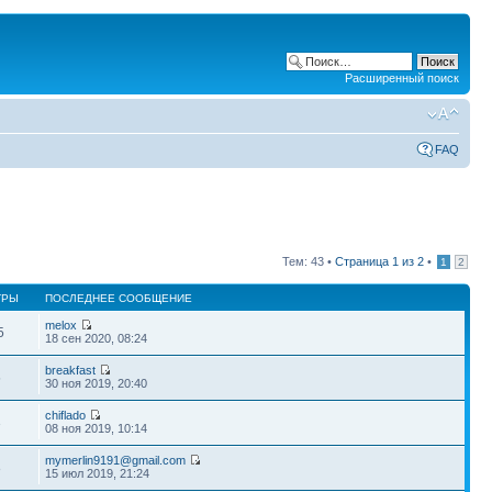
Расширенный поиск
FAQ
Тем: 43 •
Страница
1
из
2
•
1
2
ТРЫ
ПОСЛЕДНЕЕ СООБЩЕНИЕ
melox
5
18 сен 2020, 08:24
breakfast
5
30 ноя 2019, 20:40
chiflado
3
08 ноя 2019, 10:14
mymerlin9191@gmail.com
8
15 июл 2019, 21:24