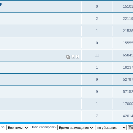
гр
0
1510
2
2211
1
2153
0
1555
11
6584
1
2
1
1823
9
5279
9
5715
1
1700
7
4201
 за:
Поле сортировки