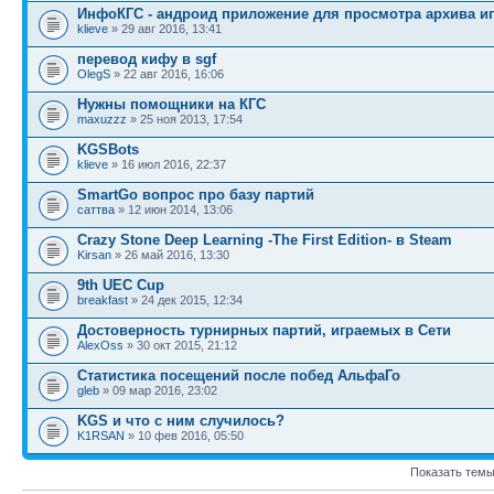
ИнфоКГС - андроид приложение для просмотра архива и
klieve
» 29 авг 2016, 13:41
перевод кифу в sgf
OlegS
» 22 авг 2016, 16:06
Нужны помощники на КГС
maxuzzz
» 25 ноя 2013, 17:54
KGSBots
klieve
» 16 июл 2016, 22:37
SmartGo вопрос про базу партий
саттва
» 12 июн 2014, 13:06
Crazy Stone Deep Learning -The First Edition- в Steam
Kirsan
» 26 май 2016, 13:30
9th UEC Cup
breakfast
» 24 дек 2015, 12:34
Достоверность турнирных партий, играемых в Сети
AlexOss
» 30 окт 2015, 21:12
Статистика посещений после побед АльфаГо
gleb
» 09 мар 2016, 23:02
KGS и что с ним случилось?
K1RSAN
» 10 фев 2016, 05:50
Показать темы