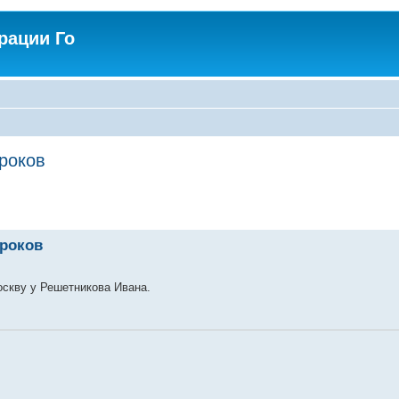
рации Го
гроков
гроков
оскву у Решетникова Ивана.