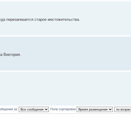
уда перезапишется старое местожительства.
а Виктория.
ообщения за:
Поле сортировки