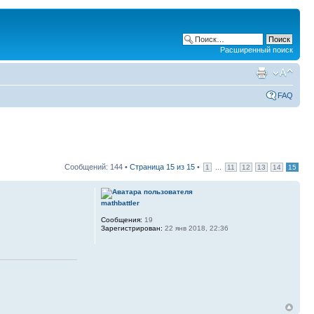
Расширенный поиск
FAQ
Сообщений: 144 •
Страница
15
из
15
•
...
1
11
12
13
14
15
mathbattler
Сообщения:
19
Зарегистрирован:
22 янв 2018, 22:36