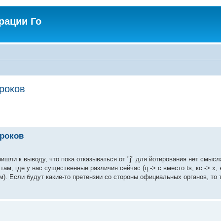
рации Го
гроков
гроков
ишли к выводу, что пока отказываться от "j" для йотирования нет смысл
где у нас существенные различия сейчас (ц -> c вместо ts, кс -> x, ю ->
ем). Если будут какие-то претензии со стороны официальных органов, то 