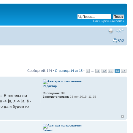
Расширенный поиск
FAQ
Сообщений: 144 •
Страница
14
из
15
•
...
1
11
12
13
14
15
Редактор
Сообщения:
39
а. В остальном
Зарегистрирован:
28 окт 2015, 11:25
 ju, я -> ja, ё -
тогда и будем их
Jetumi