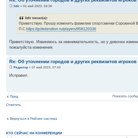
lidir
» 01 май 2023, 04:36
lidir писал(а):
Приветствую. Прошу изменить фамилию спортсменки Сорокиной В
П.С.
https://gofederation.ru/players/958120336
Приветствую. Извиняюсь за невнимательность, но у девочки измени
пожалуйста изменения.
Re: Об уточнении городов и других реквизитов игроков
Редактор
» 07 май 2023, 07:43
Исправил.
Показать сообщ
Пред.
Ответить
Вернуться в Рейтинг-система
КТО СЕЙЧАС НА КОНФЕРЕНЦИИ