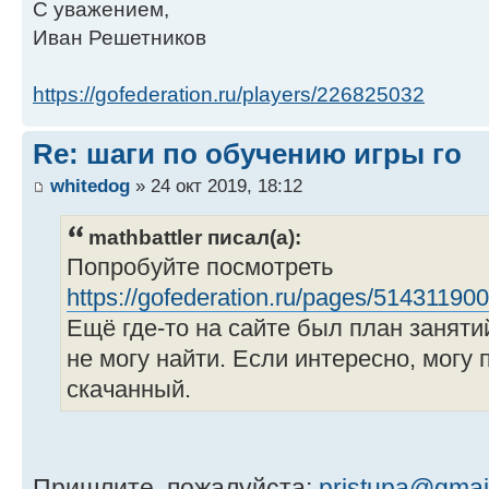
С уважением,
Иван Решетников
https://gofederation.ru/players/226825032
Re: шаги по обучению игры го
whitedog
» 24 окт 2019, 18:12
mathbattler писал(а):
Попробуйте посмотреть
https://gofederation.ru/pages/514311900
Ещё где-то на сайте был план заняти
не могу найти. Если интересно, могу 
скачанный.
Пришлите, пожалуйста:
pristupa@gmai