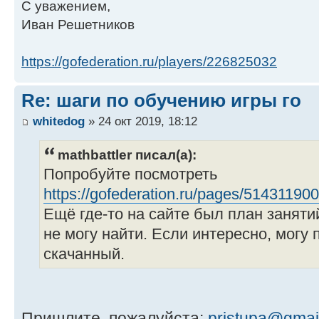
С уважением,
Иван Решетников
https://gofederation.ru/players/226825032
Re: шаги по обучению игры го
whitedog
» 24 окт 2019, 18:12
mathbattler писал(а):
Попробуйте посмотреть
https://gofederation.ru/pages/514311900
Ещё где-то на сайте был план заняти
не могу найти. Если интересно, могу 
скачанный.
Пришлите, пожалуйста:
pristupa@gmai