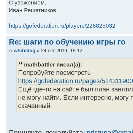
С уважением,
Иван Решетников
https://gofederation.ru/players/226825032
Re: шаги по обучению игры го
whitedog
» 24 окт 2019, 18:12
mathbattler писал(а):
Попробуйте посмотреть
https://gofederation.ru/pages/514311900
Ещё где-то на сайте был план заняти
не могу найти. Если интересно, могу 
скачанный.
Пришлите, пожалуйста:
pristupa@gmai