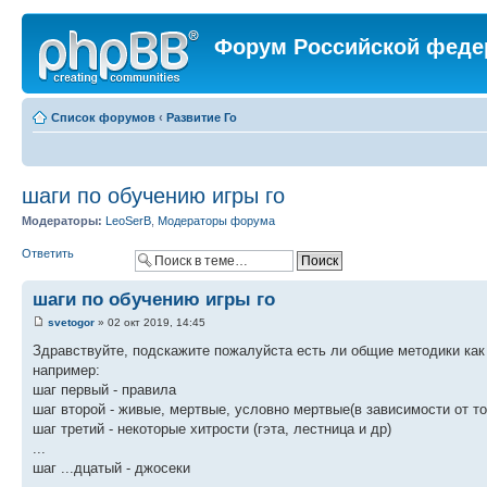
Форум Российской феде
Список форумов
‹
Развитие Го
шаги по обучению игры го
Модераторы:
LeoSerB
,
Модераторы форума
Ответить
шаги по обучению игры го
svetogor
» 02 окт 2019, 14:45
Здравствуйте, подскажите пожалуйста есть ли общие методики как 
например:
шаг первый - правила
шаг второй - живые, мертвые, условно мертвые(в зависимости от то
шаг третий - некоторые хитрости (гэта, лестница и др)
...
шаг ...дцатый - джосеки