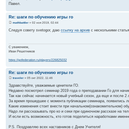
Павел.
Re: шаги по обучению игры го
mathbattler
» 02 ноя 2019, 02:44
Следуя совету svetogor, даю
ссылку на архив
с несколькими статья
С уважением,
Иван Решетников
https://gofederation.ru/players/226825032
Re: шаги по обучению игры го
traveler
» 05 окт 2022, 11:46
Здравствуйте, уважаемые ценители ГО.
Недавно посмотрел семинар 2019 года о преподавании Го для на
Так как сейчас начинается новый учебный сезон, да еще и после 2
За время прошедшее с момента публикации семинара, появились л
Какие изменения стоит внести при начальном(ознакомительном) об
Надо ли рассказывать про ко и секи при одиночном рассказе на те
И если есть возможность, кто готов поделиться наработками имен
P.S. Поздравляю всех наставников с Днем Учителя!