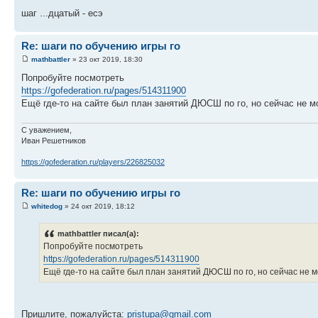
шаг ...дцатый - есэ
Re: шаги по обучению игры го
mathbattler
» 23 окт 2019, 18:30
Попробуйте посмотреть
https://gofederation.ru/pages/514311900
Ещё где-то на сайте был план занятий ДЮСШ по го, но сейчас не мо
С уважением,
Иван Решетников
https://gofederation.ru/players/226825032
Re: шаги по обучению игры го
whitedog
» 24 окт 2019, 18:12
mathbattler писал(а):
Попробуйте посмотреть
https://gofederation.ru/pages/514311900
Ещё где-то на сайте был план занятий ДЮСШ по го, но сейчас не мо
Пришлите, пожалуйста:
pristupa@gmail.com