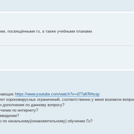
ми, посвящёнными го, а также учебными планами.
чинающих
https://www.youtube.com/watch?v=d77aKRrhcqc
 лет короновирусных ограничений, соответственно у меня возникли вопро
и дополнения по данному вопросу?
учении по интернету?
левидении?
но по начальному(ознакомительному) обучению Го?