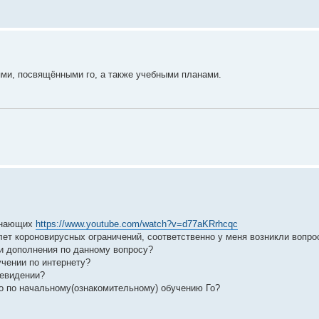
ми, посвящёнными го, а также учебными планами.
чинающих
https://www.youtube.com/watch?v=d77aKRrhcqc
 лет короновирусных ограничений, соответственно у меня возникли вопро
и дополнения по данному вопросу?
учении по интернету?
левидении?
но по начальному(ознакомительному) обучению Го?