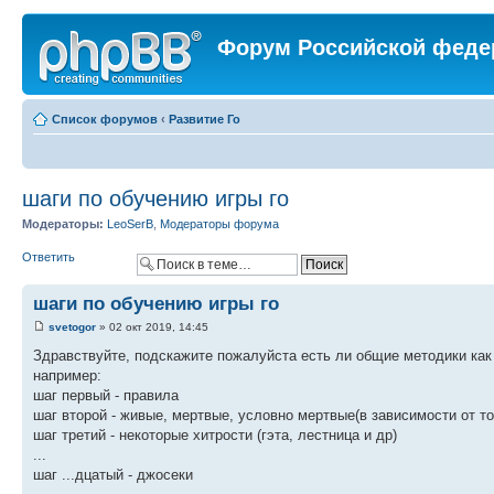
Форум Российской феде
Список форумов
‹
Развитие Го
шаги по обучению игры го
Модераторы:
LeoSerB
,
Модераторы форума
Ответить
шаги по обучению игры го
svetogor
» 02 окт 2019, 14:45
Здравствуйте, подскажите пожалуйста есть ли общие методики как 
например:
шаг первый - правила
шаг второй - живые, мертвые, условно мертвые(в зависимости от то
шаг третий - некоторые хитрости (гэта, лестница и др)
...
шаг ...дцатый - джосеки