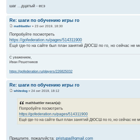
шаг ...дцатый - есэ
Re: шаги по обучению игры го
mathbattler
» 23 окт 2019, 18:30
Попробуйте посмотреть
https://gofederation.ru/pages/514311900
Ещё где-то на сайте был план занятий ДЮСШ по го, но сейчас не мо
С уважением,
Иван Решетников
https://gofederation.ru/players/226825032
Re: шаги по обучению игры го
whitedog
» 24 окт 2019, 18:12
mathbattler писал(а):
Попробуйте посмотреть
https://gofederation.ru/pages/514311900
Ещё где-то на сайте был план занятий ДЮСШ по го, но сейчас не мо
Пришлите, пожалуйста:
pristupa@gmail.com