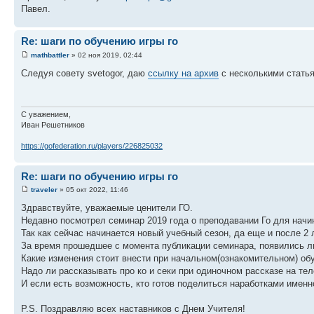
Павел.
Re: шаги по обучению игры го
mathbattler
» 02 ноя 2019, 02:44
Следуя совету svetogor, даю
ссылку на архив
с несколькими статья
С уважением,
Иван Решетников
https://gofederation.ru/players/226825032
Re: шаги по обучению игры го
traveler
» 05 окт 2022, 11:46
Здравствуйте, уважаемые ценители ГО.
Недавно посмотрел семинар 2019 года о преподавании Го для на
Так как сейчас начинается новый учебный сезон, да еще и после 2
За время прошедшее с момента публикации семинара, появились л
Какие изменения стоит внести при начальном(ознакомительном) об
Надо ли рассказывать про ко и секи при одиночном рассказе на те
И если есть возможность, кто готов поделиться наработками имен
P.S. Поздравляю всех наставников с Днем Учителя!