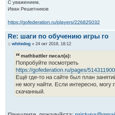
С уважением,
Иван Решетников
https://gofederation.ru/players/226825032
Re: шаги по обучению игры го
whitedog
» 24 окт 2019, 18:12
mathbattler писал(а):
Попробуйте посмотреть
https://gofederation.ru/pages/514311900
Ещё где-то на сайте был план заняти
не могу найти. Если интересно, могу 
скачанный.
Пришлите, пожалуйста:
pristupa@gmai