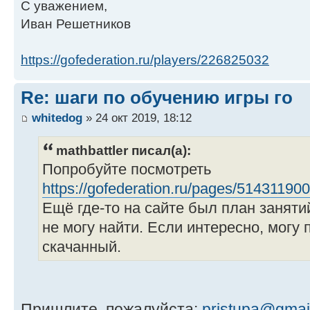
С уважением,
Иван Решетников
https://gofederation.ru/players/226825032
Re: шаги по обучению игры го
whitedog
» 24 окт 2019, 18:12
mathbattler писал(а):
Попробуйте посмотреть
https://gofederation.ru/pages/514311900
Ещё где-то на сайте был план заняти
не могу найти. Если интересно, могу 
скачанный.
Пришлите, пожалуйста:
pristupa@gmai